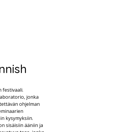
nnish
festivaali.
laboratorio, jonka
stettävän ohjelman
 seminaarien
in kysymyksiin.
 sisäisiin ääniin ja