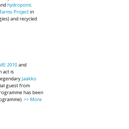
 and
hydroponic
arms Project
in
gies) and recycled
ME 2010
and
 act is
 Legendary
Jaakko
cial guest from
 programme has been
programme).
>> More