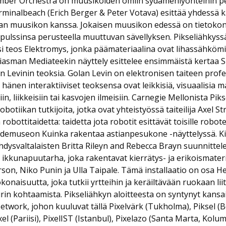
mber Orchestra on muusikoiden omiin sydämenlyönteihin pe
rminalbeach (Erich Berger & Peter Votava) esittää yhdessä k
van muusikon kanssa. Jokaisen muusikon edessä on tietokone
ulssinsa perusteella muuttuvan sävellyksen. Pikseliähkyssä
teos Elektromys, jonka päämateriaalina ovat lihassähköm
 Kiasman Mediateekin näyttely esittelee ensimmäistä kertaa
n Levinin teoksia. Golan Levin on elektronisen taiteen prof
 hänen interaktiiviset teoksensa ovat leikkisiä, visuaalisia m
in, liikkeisiin tai kasvojen ilmeisiin. Carnegie Mellonista Pik
botiikan tutkijoita, jotka ovat yhteistyössä taiteilija Axel 
obottitaidetta: taidetta jota robotit esittävät toisille robote
aidemuseon Kuinka rakentaa astianpesukone -näyttelyssä. 
dysvaltalaisten Britta Rileyn and Rebecca Brayn suunnitte
ikkunapuutarha, joka rakentavat kierrätys- ja erikoismater
son, Niko Punin ja Ulla Taipale. Tämä installaatio on osa H
naisuutta, joka tutkii yrtteihin ja keräiltävään ruokaan li
uurin kohtaamista. Pikseliähkyn aloitteesta on syntynyt kansa
etwork, johon kuuluvat tällä Pixelvärk (Tukholma), Piksel (B
xel (Pariisi), PixelIST (Istanbul), Pixelazo (Santa Marta, Kolum