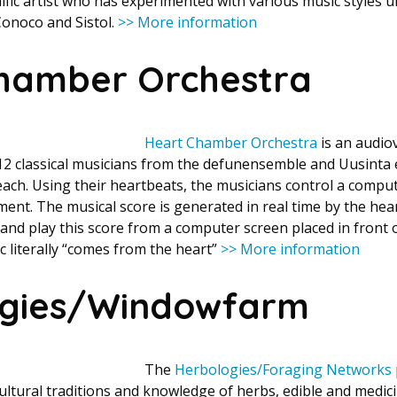
rolific artist who has experimented with various music styles
Conoco and Sistol.
>> More information
hamber Orchestra
Heart Chamber Orchestra
is an audio
 12 classical musicians from the defunensemble and Uusinta
each. Using their heartbeats, the musicians control a comp
ment. The musical score is generated in real time by the hea
and play this score from a computer screen placed in front
 literally “comes from the heart”
>> More information
ogies/Windowfarm
The
Herbologies/Foraging Networks
ultural traditions and knowledge of herbs, edible and medici