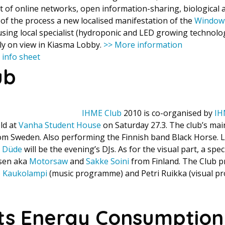
 of online networks, open information-sharing, biological
 of the process a new localised manifestation of the
Windowf
using local specialist (hydroponic and LED growing technolo
tly on view in Kiasma Lobby.
>> More information
 info sheet
ub
IHME Club
2010 is co-organised by
IH
eld at
Vanha Student House
on Saturday 27.3. The club’s main
om Sweden. Also performing the Finnish band Black Horse.
 Düde
will be the evening’s DJs. As for the visual part, a spe
sen aka
Motorsaw
and
Sakke Soini
from Finland. The Club
 Kaukolampi
(music programme) and Petri Ruikka (visual 
ts Energy Consumption