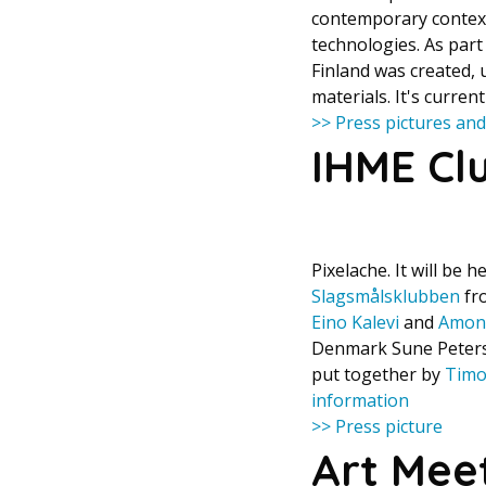
contemporary context
technologies. As part
Finland was created, 
materials. It's curren
>> Press pictures and
IHME Cl
Pixelache. It will be h
Slagsmålsklubben
fr
Eino Kalevi
and
Amon
Denmark Sune Peter
put together by
Timo
information
>> Press picture
Art Mee