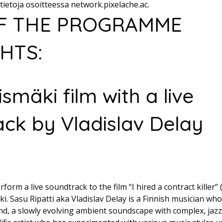
ätietoja osoitteessa network.pixelache.ac.
F THE PROGRAMME
HTS:
smäki film with a live
ck by Vladislav Delay
rform a live soundtrack to the film “I hired a contract killer” 
ki. Sasu Ripatti aka Vladislav Delay is a Finnish musician who
nd, a slowly evolving ambient soundscape with complex, jaz