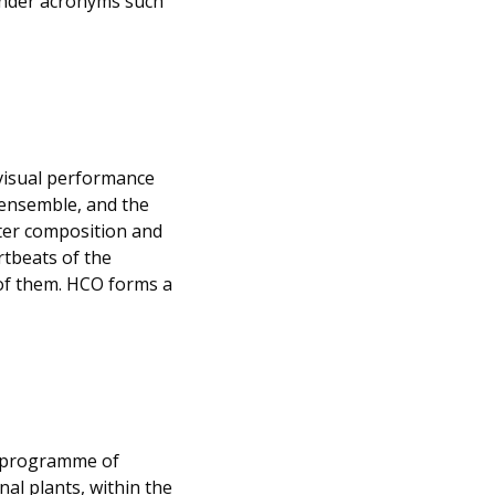
 under acronyms such
visual performance
 ensemble, and the
uter composition and
rtbeats of the
 of them. HCO forms a
programme of
nal plants, within the