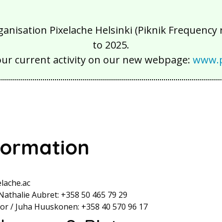
isation Pixelache Helsinki (Piknik Frequency ry
to 2025.
our current activity on our new webpage:
www.p
formation
elache.ac
 Nathalie Aubret: +358 50 465 79 29
ector / Juha Huuskonen: +358 40 570 96 17