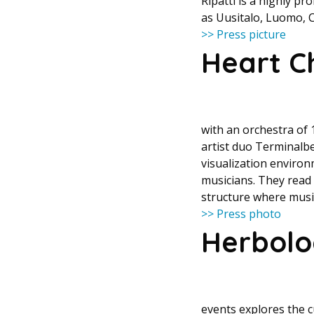
Ripatti is a highly p
as Uusitalo, Luomo, 
>> Press picture
Heart C
with an orchestra of
artist duo Terminalb
visualization environ
musicians. They read 
structure where music
>> Press photo
Herbol
events explores the c