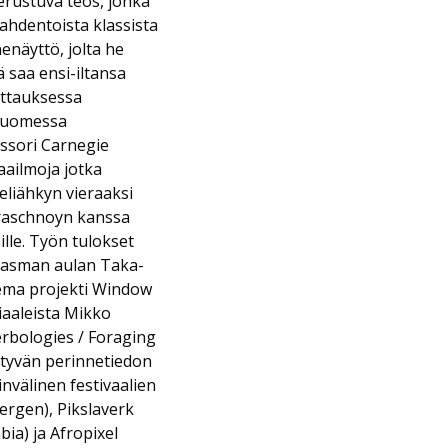
rustuva teos, jonka
ahdentoista klassista
näyttö, jolta he
 saa ensi-iltansa
ittauksessa
 Suomessa
essori Carnegie
aailmoja jotka
seliähkyn vieraaksi
Straschnoyn kanssa
ille. Työn tulokset
Kiasman aulan Taka-
lema projekti Window
iaaleista Mikko
erbologies / Foraging
ittyvän perinnetiedon
invälinen festivaalien
ergen), Pikslaverk
bia) ja Afropixel