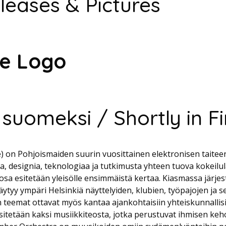
leases & Pictures
he Logo
 suomeksi / Shortly in Fi
e) on Pohjoismaiden suurin vuosittainen elektronisen taiteen 
ta, designia, teknologiaa ja tutkimusta yhteen tuova kokeilu
osa esitetään yleisölle ensimmäistä kertaa. Kiasmassa järje
ittäytyy ympäri Helsinkiä näyttelyiden, klubien, työpajojen ja
 teemat ottavat myös kantaa ajankohtaisiin yhteiskunnallisi
itetään kaksi musiikkiteosta, jotka perustuvat ihmisen kehon