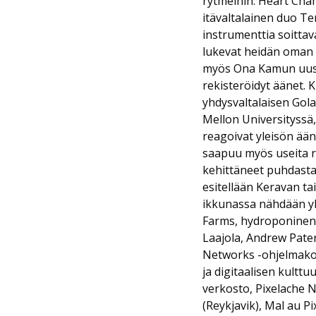
rytmeihin. Heart Cha
itävaltalainen duo Te
instrumenttia soitta
lukevat heidän oman p
myös Ona Kamun uusi 
rekisteröidyt äänet.
yhdysvaltalaisen Gola
Mellon Universityssä,
reagoivat yleisön ääni
saapuu myös useita ro
kehittäneet puhdasta r
esitellään Keravan t
ikkunassa nähdään yh
Farms, hydroponinen 
Laajola, Andrew Pater
Networks -ohjelmakoko
ja digitaalisen kultt
verkosto, Pixelache N
(Reykjavik), Mal au Pi