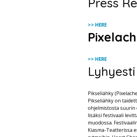
Press Re
>> HERE
Pixelac
>> HERE
Lyhyesti
Pikseliähky (Pixelach
Pikseliähky on taidet
ohjelmistosta suurin 
lisäksi festivaali lev
muodossa. Festivaalin
Kiasma-Teatterissa es