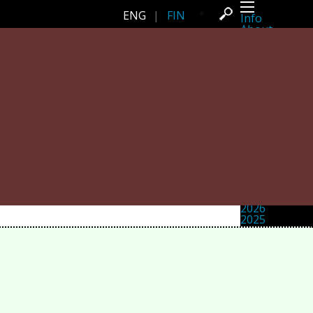
ENG
|
FIN
Info
About
Latest news
Press
Activities
Events
Projects
Festival
Residencies
People
Members
Network
Collaborators
Archive
All posts
Festivals
Yearly archive
2026
2025
2024
2023
2022
2021
2020
2019
2018
2017