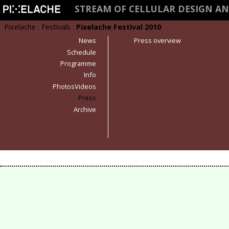
STREAM OF CELLULAR DESIGN AN
Pixelache
:
Festivals
:
Pixelache Festival 2010
News
Press overview
Schedule
Programme
Info
PhotosVideos
Press
Archive