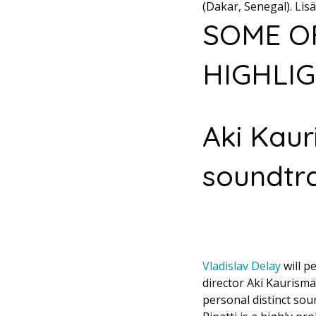
(Dakar, Senegal). Lis
SOME O
HIGHLIG
Aki Kauri
soundtra
Vladislav Delay
will pe
director Aki Kaurismä
personal distinct sou