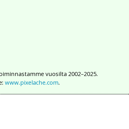
2016
2015
2014
2013
2012
2011
2010
2009
2008
2007
2006
2005
2004
2003
2002
iä toiminnastamme vuosilta 2002–2025.
e:
www.pixelache.com
.