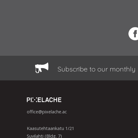
Subscribe to our monthly 
office@pixelache.ac
Kaasutehtaankatu 1/21
Suvilahti (Bldg. 7)