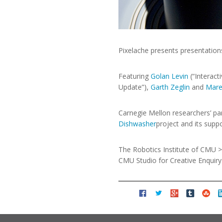
Pixelache presents presentation
Featuring
Golan Levin
(“Interact
Update”),
Garth Zeglin
and
Mare
Carnegie Mellon researchers’ pa
Dishwasher
project and its suppo
The Robotics Institute of CMU 
CMU Studio for Creative Enquir