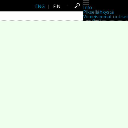
ENG
|
FIN
Info
Pikseliähkystä
Viimeisimmät uutiset
Lehdistö
Toiminta
Tapahtumat
Projektit
Festivaali
Residenssit
Ihmiset
Jäsenet
Network
Kollegat
Arkisto
Kaikki julkaisut
Festivaalit
Vuosittainen arkisto
2026
2025
2024
2023
2022
2021
2020
2019
2018
2017