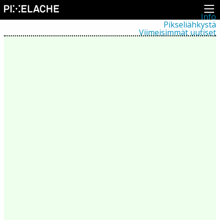
Info
Pikseliähkystä
Viimeisimmät uutiset
Lehdistö
Toiminta
Tapahtumat
Projektit
Festivaali
Residenssit
Ihmiset
Jäsenet
Network
Kollegat
Arkisto
Kaikki julkaisut
Festivaalit
Vuosittainen arkisto
2026
2025
2024
2023
2022
2021
2020
2019
2018