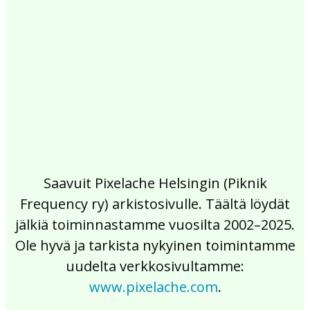
2017
2016
2015
2014
2013
2012
2011
2010
2009
2008
2007
2006
2005
2004
2003
2002
Saavuit Pixelache Helsingin (Piknik
Frequency ry) arkistosivulle. Täältä löydät
jälkiä toiminnastamme vuosilta 2002–2025.
Ole hyvä ja tarkista nykyinen toimintamme
uudelta verkkosivultamme:
www.pixelache.com
.