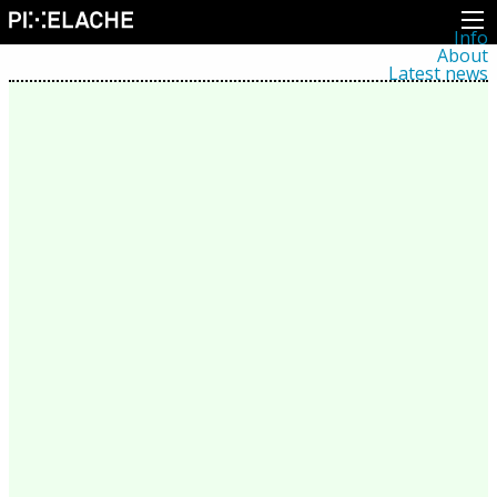
Info
About
Latest news
Press
Activities
Events
Projects
Festival
Residencies
People
Members
Network
Collaborators
Archive
All posts
Festivals
Yearly archive
2026
2025
2024
2023
2022
2021
2020
2019
2018