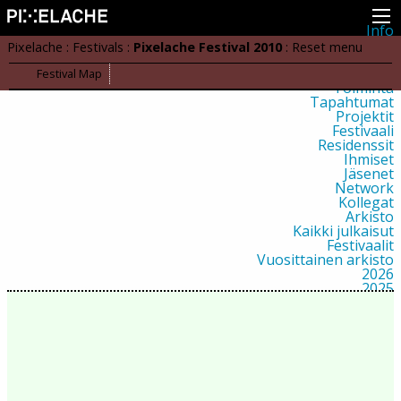
Info
Pikseliähkystä
Pixelache
:
Festivals
:
Pixelache Festival 2010
:
Reset menu
Viimeisimmät uutiset
Lehdistö
Festival Map
Toiminta
Tapahtumat
Projektit
Festivaali
Residenssit
Ihmiset
Jäsenet
Network
Kollegat
Arkisto
Kaikki julkaisut
Festivaalit
Vuosittainen arkisto
2026
2025
2024
2023
2022
2021
2020
2019
2018