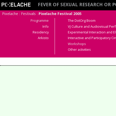
FEVER OF SEXUAL RESEARCH OR P
Pixelache
:
Festivals
:
Pixelache Festival 2005
Programme
The DotOrg Boom
Info
VJ Culture and Audiovisual Pe
Residency
Experimental Interaction and El
Arkisto
Interactive and Participatory C
Workshops
Other activities