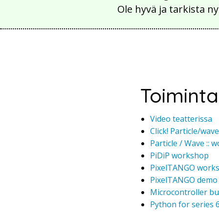
Ole hyvä ja tarkista
Toiminta
Video teatterissa
Click! Particle/wav
Particle / Wave ::
PiDiP workshop
PixelTANGO work
PixelTANGO demo 
Microcontroller bu
Python for series 