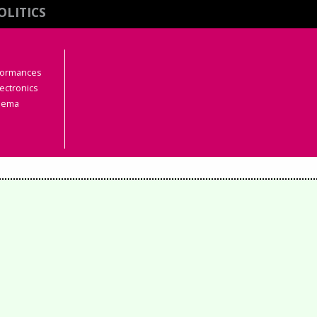
OLITICS
rformances
ectronics
inema