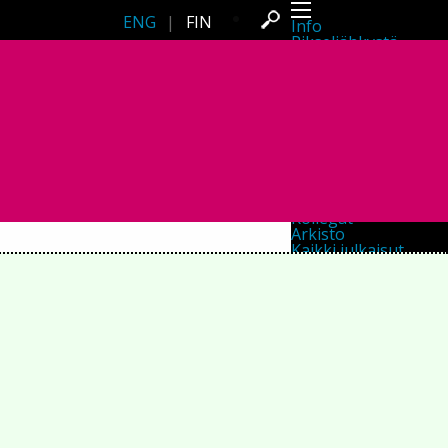
ENG
|
FIN
Info
Pikseliähkystä
Viimeisimmät uutiset
Lehdistö
Toiminta
Tapahtumat
Projektit
Festivaali
Residenssit
Ihmiset
Jäsenet
Network
Kollegat
Arkisto
Kaikki julkaisut
Festivaalit
Vuosittainen arkisto
2026
2025
2024
2023
2022
2021
2020
2019
2018
2017