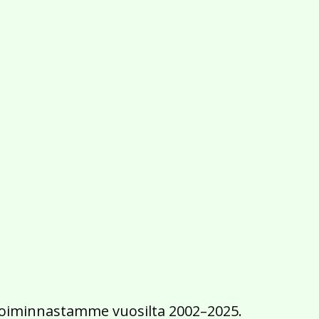
2016
2015
2014
2013
2012
2011
2010
2009
2008
2007
2006
2005
2004
2003
2002
iä toiminnastamme vuosilta 2002–2025.