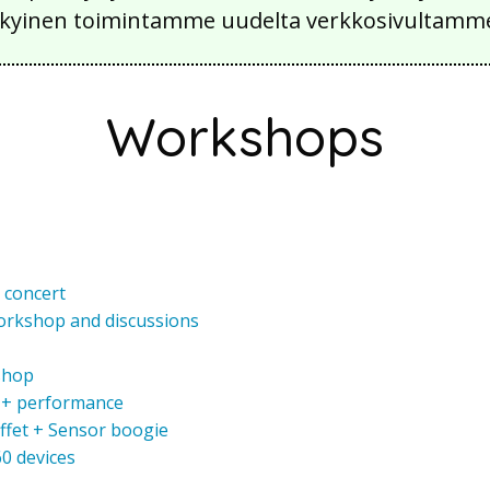
 nykyinen toimintamme uudelta verkkosivultamm
Workshops
e concert
 workshop and discussions
shop
+ performance
ffet + Sensor boogie
60 devices