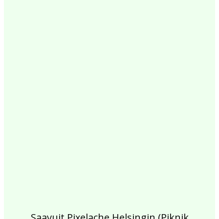
2017
2016
2015
2014
2013
2012
2011
2010
2009
2008
2007
2006
2005
2004
2003
2002
Saavuit Pixelache Helsingin (Piknik