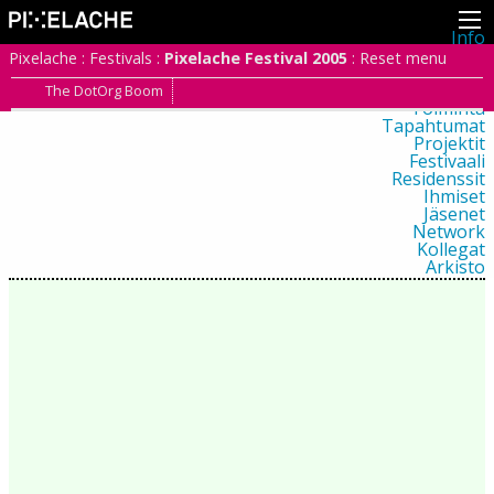
Info
Pikseliähkystä
Pixelache
:
Festivals
:
Pixelache Festival 2005
:
Reset menu
Viimeisimmät uutiset
Lehdistö
The DotOrg Boom
Toiminta
Tapahtumat
Projektit
Festivaali
Residenssit
Ihmiset
Jäsenet
Network
Kollegat
Arkisto
Kaikki julkaisut
Festivaalit
Vuosittainen arkisto
2026
2025
2024
2023
2022
2021
2020
2019
2018