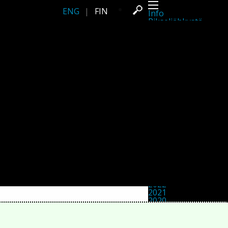
ENG
|
FIN
Info
Pikseliähkystä
Viimeisimmät uutiset
Lehdistö
Toiminta
Tapahtumat
Projektit
Festivaali
Residenssit
Ihmiset
Jäsenet
Network
Kollegat
Arkisto
Kaikki julkaisut
Festivaalit
Vuosittainen arkisto
2026
2025
2024
2023
2022
2021
2020
2019
2018
2017