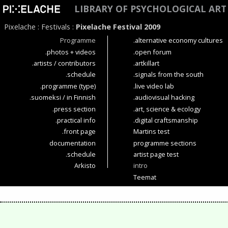
LIBRARY OF PSYCHOLOGICAL AR
Pixelache
:
Festivals
:
Pixelache Festival 2009
Programme
.alternative economy cultures
.photos + videos
.open forum
.artists / contributors
.artkillart
.schedule
.signals from the south
.programme (type)
.live video lab
.suomeksi / in Finnish
.audiovisual hacking
.press section
.art, science & ecology
.practical info
.digital craftsmanship
.front page
Martins test
documentation
programme sections
.schedule
artist page test
Arkisto
intro
Teemat