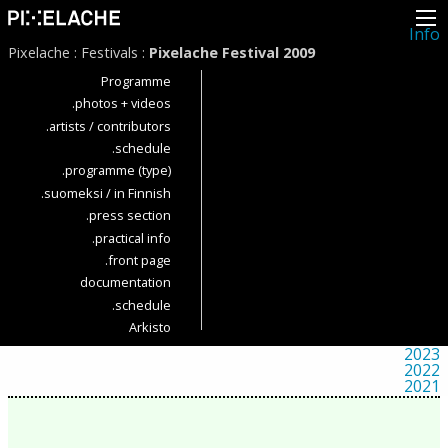
Info
Pikseliähkystä
Pixelache
:
Festivals
:
Pixelache Festival 2009
Viimeisimmät uutiset
Lehdistö
Programme
Toiminta
.photos + videos
Tapahtumat
.artists / contributors
Projektit
Festivaali
.schedule
Residenssit
.programme (type)
Ihmiset
Jäsenet
.suomeksi / in Finnish
Network
.press section
Kollegat
.practical info
Arkisto
Kaikki julkaisut
.front page
Festivaalit
documentation
Vuosittainen arkisto
2026
.schedule
2025
Arkisto
2024
2023
2022
2021
2020
2019
2018