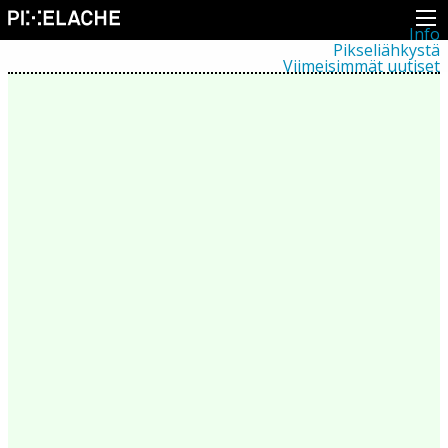
Info
Pikseliähkystä
Viimeisimmät uutiset
Lehdistö
Toiminta
Tapahtumat
Projektit
Festivaali
Residenssit
Ihmiset
Jäsenet
Network
Kollegat
Arkisto
Kaikki julkaisut
Festivaalit
Vuosittainen arkisto
2026
2025
2024
2023
2022
2021
2020
2019
2018