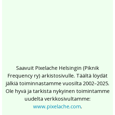
2017
2016
2015
2014
2013
2012
2011
2010
2009
2008
2007
2006
2005
2004
2003
2002
Saavuit Pixelache Helsingin (Piknik
Frequency ry) arkistosivulle. Täältä löydät
jälkiä toiminnastamme vuosilta 2002–2025.
Ole hyvä ja tarkista nykyinen toimintamme
uudelta verkkosivultamme:
www.pixelache.com
.