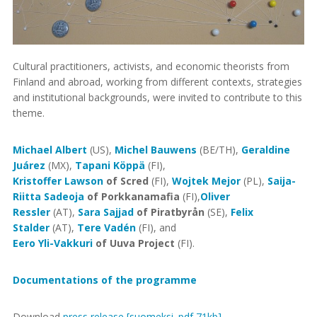
Cultural practitioners, activists, and economic theorists from
Finland and abroad, working from different contexts, strategies
and institutional backgrounds, were invited to contribute to this
theme.
Michael Albert
(US),
Michel Bauwens
(BE/TH),
Geraldine
Juárez
(MX),
Tapani Köppä
(FI),
Kristoffer Lawson
of Scred
(FI),
Wojtek Mejor
(PL),
Saija-
Riitta Sadeoja
of Porkkanamafia
(FI),
Oliver
Ressler
(AT),
Sara Sajjad
of Piratbyrån
(SE),
Felix
Stalder
(AT),
Tere Vadén
(FI), and
Eero Yli-Vakkuri
of Uuva Project
(FI).
Documentations of the programme
Download
press release [suomeksi .pdf 71kb]