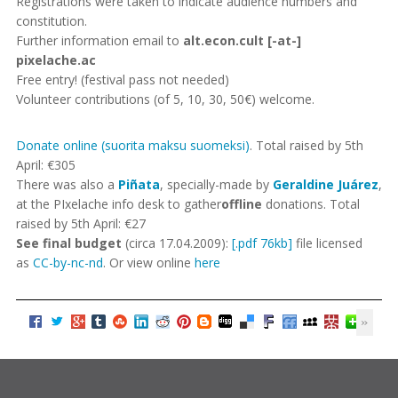
Registrations were taken to indicate audience numbers and
constitution.
Further information email to
alt.econ.cult [-at-]
pixelache.ac
Free entry! (festival pass not needed)
Volunteer contributions (of 5, 10, 30, 50€) welcome.
Donate online
(suorita maksu suomeksi)
. Total raised by 5th
April: €305
There was also a
Piñata
, specially-made by
Geraldine Juárez
,
at the PIxelache info desk to gather
offline
donations. Total
raised by 5th April: €27
See final budget
(circa 17.04.2009):
[.pdf 76kb]
file licensed
as
CC-by-nc-nd
. Or view online
here