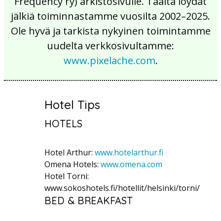
Frequency ry) arkistosivulle. Täältä löydät
jälkiä toiminnastamme vuosilta 2002–2025.
Ole hyvä ja tarkista nykyinen toimintamme
uudelta verkkosivultamme:
www.pixelache.com
.
Hotel Tips
HOTELS
Hotel Arthur:
www.hotelarthur.fi
Omena Hotels:
www.omena.com
Hotel Torni:
www.sokoshotels.fi/hotellit/helsinki/torni/
BED & BREAKFAST