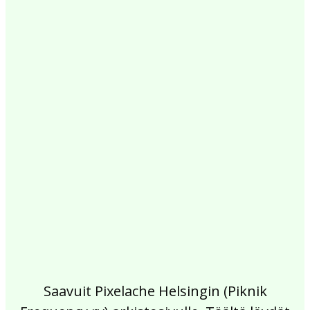
2017
2016
2015
2014
2013
2012
2011
2010
2009
2008
2007
2006
2005
2004
2003
2002
Saavuit Pixelache Helsingin (Piknik