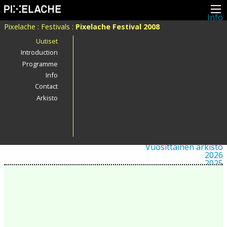
Info
Pikseliähkystä
Pixelache
:
Festivals
:
Pixelache Festival 2008
Viimeisimmät uutiset
Lehdistö
Uutiset
Toiminta
Introduction
Tapahtumat
Programme
Projektit
Festivaali
Info
Residenssit
Contact
Ihmiset
Jäsenet
Arkisto
Network
Kollegat
Arkisto
Kaikki julkaisut
Festivaalit
Vuosittainen arkisto
2026
2025
2024
2023
2022
2021
2020
2019
2018