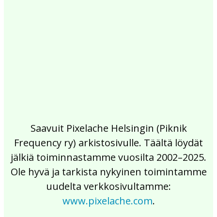
2017
2016
2015
2014
2013
2012
2011
2010
2009
2008
2007
2006
2005
2004
2003
2002
Saavuit Pixelache Helsingin (Piknik
Frequency ry) arkistosivulle. Täältä löydät
jälkiä toiminnastamme vuosilta 2002–2025.
Ole hyvä ja tarkista nykyinen toimintamme
uudelta verkkosivultamme:
www.pixelache.com
.