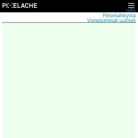
Info
Pikseliähkystä
Viimeisimmät uutiset
Lehdistö
Toiminta
Tapahtumat
Projektit
Festivaali
Residenssit
Ihmiset
Jäsenet
Network
Kollegat
Arkisto
Kaikki julkaisut
Festivaalit
Vuosittainen arkisto
2026
2025
2024
2023
2022
2021
2020
2019
2018