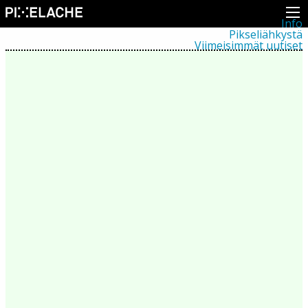
Info
Pikseliähkystä
Viimeisimmät uutiset
Lehdistö
Toiminta
Tapahtumat
Projektit
Festivaali
Residenssit
Ihmiset
Jäsenet
Network
Kollegat
Arkisto
Kaikki julkaisut
Festivaalit
Vuosittainen arkisto
2026
2025
2024
2023
2022
2021
2020
2019
2018