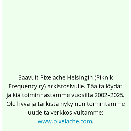
2017
2016
2015
2014
2013
2012
2011
2010
2009
2008
2007
2006
2005
2004
2003
2002
Saavuit Pixelache Helsingin (Piknik
Frequency ry) arkistosivulle. Täältä löydät
jälkiä toiminnastamme vuosilta 2002–2025.
Ole hyvä ja tarkista nykyinen toimintamme
uudelta verkkosivultamme:
www.pixelache.com
.