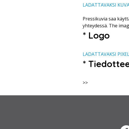
LADATTAVAKSI KUV
Pressikuvia saa käytt
yhteydessä. The image
* Logo
LADATTAVAKSI PIXE
* Tiedotte
>>