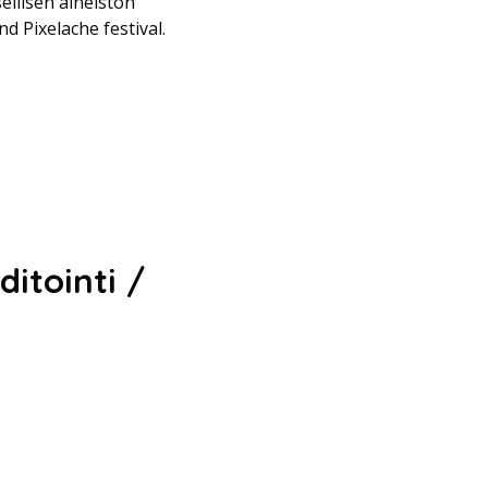
ellisen aineiston
d Pixelache festival.
ditointi /