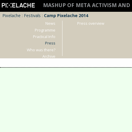
MASHUP OF META ACTIVISM AND 
Pixelache
:
Festivals
:
Camp Pixelache 2014
News
Press overview
Programme
Practical Info
Press
Who was there?
Archive