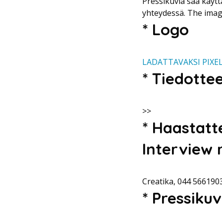
Pressikuvia saa käytt
yhteydessä. The image
* Logo
LADATTAVAKSI PIXE
* Tiedotte
>>
* Haastatte
Interview 
Creatika, 044 5661903
* Pressiku