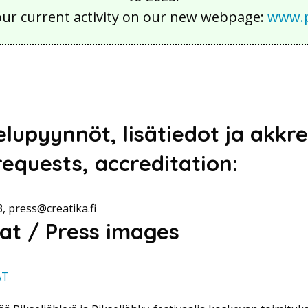
our current activity on our new webpage:
www.p
lupyynnöt, lisätiedot ja akkre
requests, accreditation:
, press@creatika.fi
vat / Press images
AT