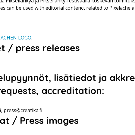
ää Pikseliähkyä ja Pikseliähky-festivaalia koskevan toimituks
s can be used with editorial contenct related to Pixelache an
LACHEN LOGO
.
et / press releases
lupyynnöt, lisätiedot ja akkre
requests, accreditation:
, press@creatika.fi
vat / Press images