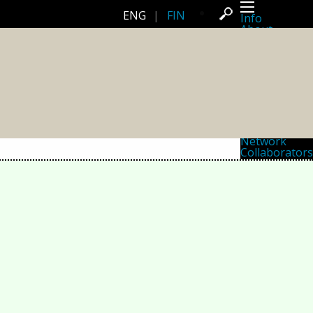
ENG
|
FIN
Info
About
Latest news
Press
Activities
Events
Projects
Festival
Residencies
People
Members
Network
Collaborators
Archive
All posts
Festivals
Yearly archive
2026
2025
2024
2023
2022
2021
2020
2019
2018
2017