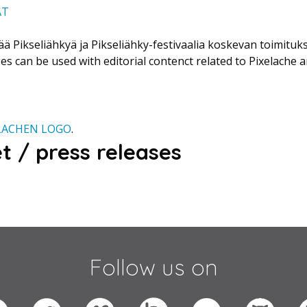
AT
ää Pikseliähkyä ja Pikseliähky-festivaalia koskevan toimituks
s can be used with editorial contenct related to Pixelache an
LACHEN LOGO
.
et / press releases
Follow us on