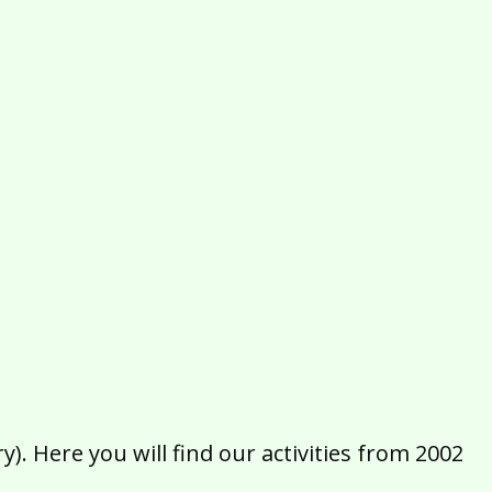
2016
2015
2014
2013
2012
2011
2010
2009
2008
2007
2006
2005
2004
2003
2002
). Here you will find our activities from 2002