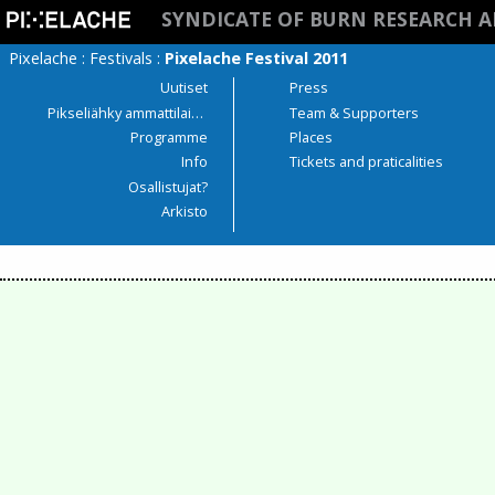
SYNDICATE OF BURN RESEARCH A
Pixelache
:
Festivals
:
Pixelache Festival 2011
Uutiset
Press
Pikseliähky ammattilaisille
Team & Supporters
Programme
Places
Info
Tickets and praticalities
Osallistujat?
Arkisto