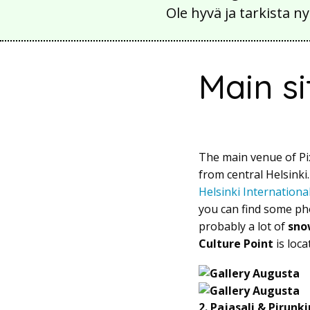
Ole hyvä ja tarkista
Main si
The main venue of Pix
from central Helsinki
Helsinki Internation
you can find some ph
probably a lot of
sno
Culture Point
is loc
2. Pajasali & Pirunk