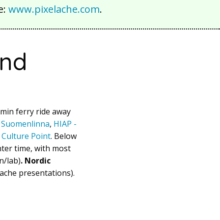
e:
www.pixelache.com
.
and
 min ferry ride away
 Suomenlinna
,
HIAP -
 Culture Point
. Below
ter time, with most
n/lab)
. Nordic
lache presentations).