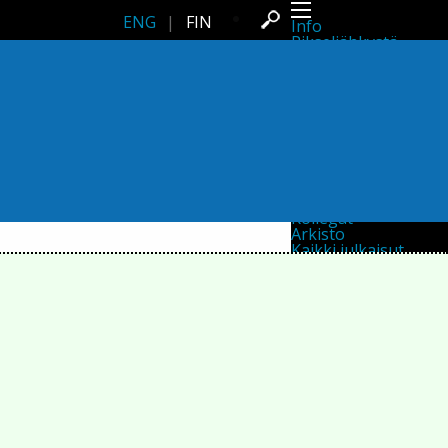
ENG
|
FIN
Info
Pikseliähkystä
Viimeisimmät uutiset
Lehdistö
Toiminta
Tapahtumat
Projektit
Festivaali
Residenssit
Ihmiset
Jäsenet
Network
Kollegat
Arkisto
Kaikki julkaisut
Festivaalit
Vuosittainen arkisto
2026
2025
2024
2023
2022
2021
2020
2019
2018
2017