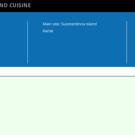
ND CUISINE
Main site: Suomenlinna island
Kartat