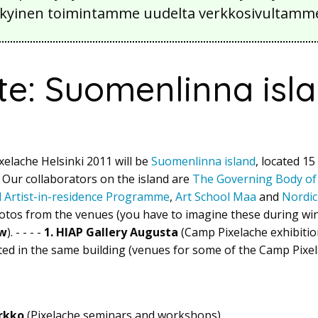
 nykyinen toimintamme uudelta verkkosivultamm
te: Suomenlinna isl
elache Helsinki 2011 will be
Suomenlinna island
, located 15
. Our collaborators on the island are
The Governing Body of
al Artist-in-residence Programme
,
Art School Maa
and
Nordic
otos from the venues (you have to imagine these during win
w
). - - - -
1. HIAP Gallery Augusta
(Camp Pixelache exhibitio
ated in the same building (venues for some of the Camp Pixe
irkko
(Pixelache seminars and workshops)