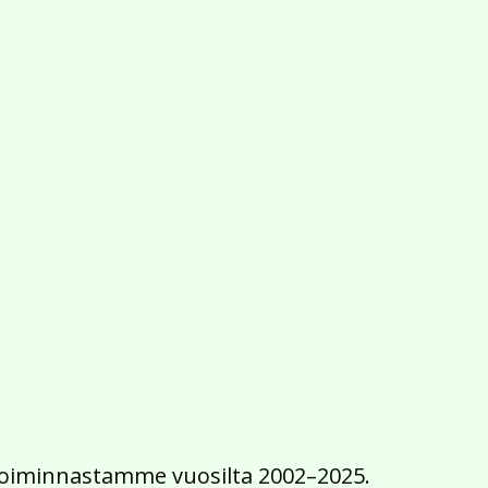
2016
2015
2014
2013
2012
2011
2010
2009
2008
2007
2006
2005
2004
2003
2002
iä toiminnastamme vuosilta 2002–2025.