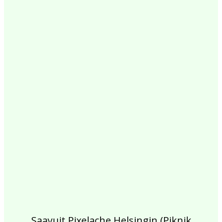
2017
2016
2015
2014
2013
2012
2011
2010
2009
2008
2007
2006
2005
2004
2003
2002
Saavuit Pixelache Helsingin (Piknik