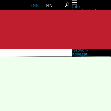
ENG
|
FIN
Info
Pikseliähkystä
Viimeisimmät uutiset
Lehdistö
Toiminta
Tapahtumat
Projektit
Festivaali
Residenssit
Ihmiset
Jäsenet
Network
Kollegat
Arkisto
Kaikki julkaisut
Festivaalit
Vuosittainen arkisto
2026
2025
2024
2023
2022
2021
2020
2019
2018
2017