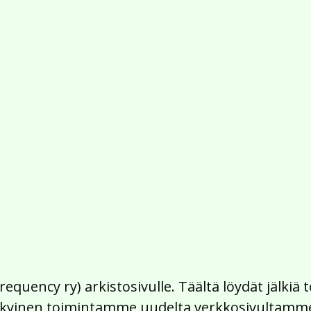
Frequency ry) arkistosivulle. Täältä löydät jälk
 nykyinen toimintamme uudelta verkkosivultamm