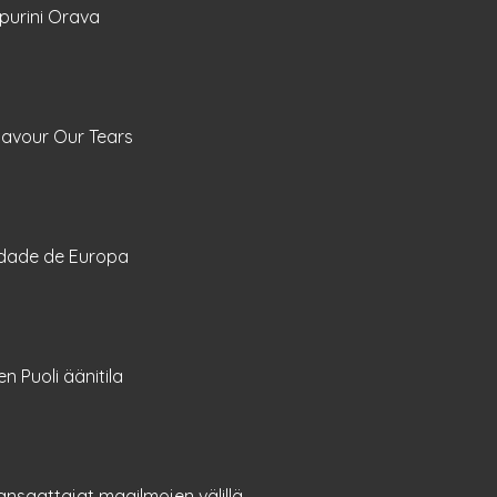
purini Orava
lavour Our Tears
dade de Europa
en Puoli äänitila
nsaattajat maailmojen välillä