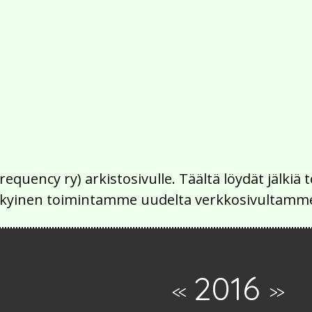
Frequency ry) arkistosivulle. Täältä löydät jälk
 nykyinen toimintamme uudelta verkkosivultamm
2016
<<
>>