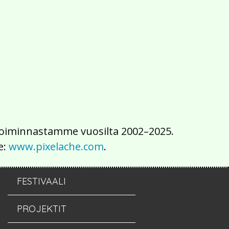
2016
2015
2014
2013
2012
2011
2010
2009
2008
2007
2006
2005
2004
2003
2002
iä toiminnastamme vuosilta 2002–2025.
e:
www.pixelache.com
.
FESTIVAALI
PROJEKTIT