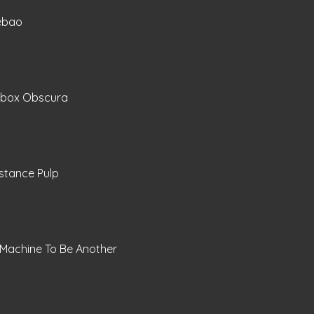
ebao
obox Obscura
stance Pulp
 Machine To Be Another