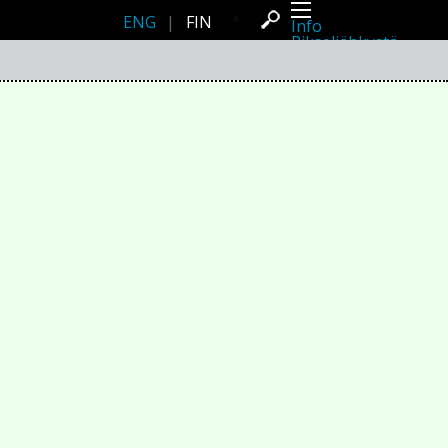
ENG
|
FIN
Info
Pikseliähkystä
Viimeisimmät uutiset
Lehdistö
Toiminta
Tapahtumat
Projektit
Festivaali
Residenssit
Ihmiset
Jäsenet
Network
Kollegat
Arkisto
Kaikki julkaisut
Festivaalit
Vuosittainen arkisto
2026
2025
2024
2023
2022
2021
2020
2019
2018
2017