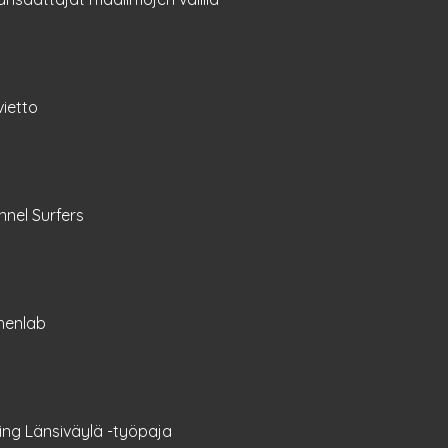
nvietto
nel Surfers
henlab
ing Länsiväylä -työpaja