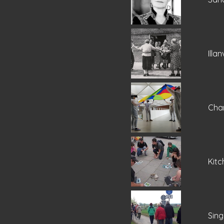
Illa
Chan
Kitc
Sing