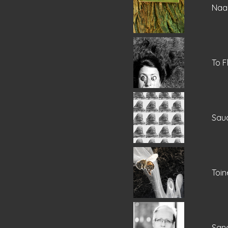
Naa
To F
Sau
Toin
Sana