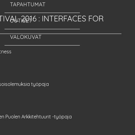
TAPAHTUMAT
TIVAL 2016
:
INTERFACES FOR
UUTISET
VALOKUVAT
cness
soisolemuksia työpaja
en Puolen Arkkitehtuurit -työpaja