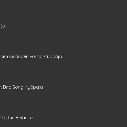
nto
aisen viisauden voima -työpaja
nt Bird Song -työpaja
 to the Balance