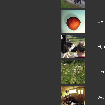
Ole
Hilj
Sile
Beat