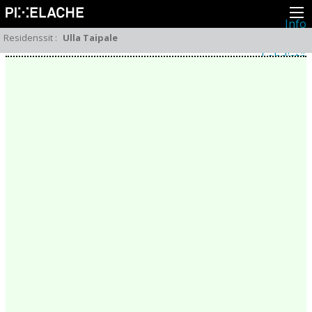
Info
Pikseliähkystä
Residenssit
:
Ulla Taipale
Viimeisimmät uutiset
Lehdistö
Toiminta
Tapahtumat
Projektit
Festivaali
Residenssit
Ihmiset
Jäsenet
Network
Kollegat
Arkisto
Kaikki julkaisut
Festivaalit
Vuosittainen arkisto
2026
2025
2024
2023
2022
2021
2020
2019
2018