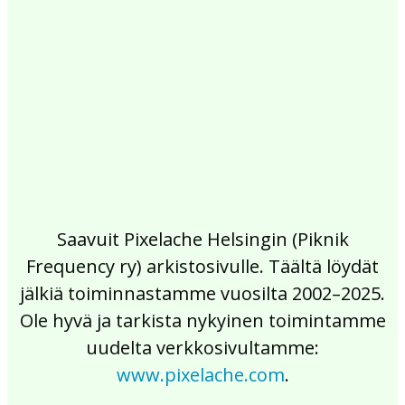
2017
2016
2015
2014
2013
2012
2011
2010
2009
2008
2007
2006
2005
2004
2003
2002
Saavuit Pixelache Helsingin (Piknik
Frequency ry) arkistosivulle. Täältä löydät
jälkiä toiminnastamme vuosilta 2002–2025.
Ole hyvä ja tarkista nykyinen toimintamme
uudelta verkkosivultamme:
www.pixelache.com
.