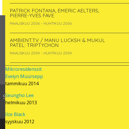
PATRICK FONTANA, EMERIC AELTERS,
PIERRE-YVES FAVE
MAALISKUU 2006 - HUHTIKUU 2006
Follow us on
AMBIENT.TV / MANU LUCKSH & MUKUL
PATEL: TRIPTYCHON
MAALISKUU 2004 - HUHTIKUU 2004
Mikroresidenssit
Evelyn Müürsepp
tammikuu 2014
Seungho Lee
Subscribe to our monthly newsletter:
helmikuu 2013
Liity
Ilze Black
syyskuu 2012