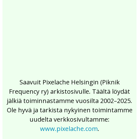
2017
2016
2015
2014
2013
2012
2011
2010
2009
2008
2007
2006
2005
2004
2003
2002
Saavuit Pixelache Helsingin (Piknik
Frequency ry) arkistosivulle. Täältä löydät
jälkiä toiminnastamme vuosilta 2002–2025.
Ole hyvä ja tarkista nykyinen toimintamme
uudelta verkkosivultamme:
www.pixelache.com
.