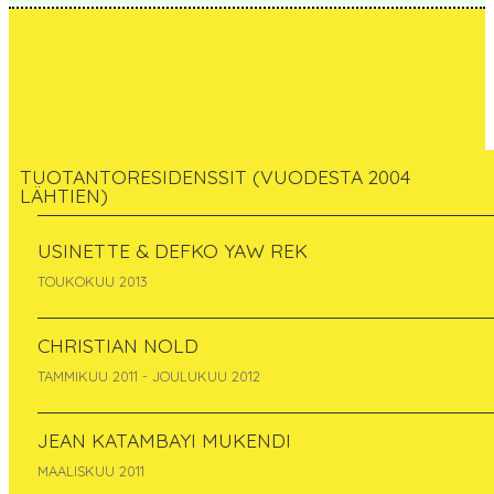
TUOTANTORESIDENSSIT (VUODESTA 2004
LÄHTIEN)
Patrick Fontana, Emeric
USINETTE & DEFKO YAW REK
Aelters, Pierre-Yves
TOUKOKUU 2013
Fave
CHRISTIAN NOLD
TAMMIKUU 2011 - JOULUKUU 2012
France
maaliskuu 2006 - huhtikuu 2006
JEAN KATAMBAYI MUKENDI
MAALISKUU 2011