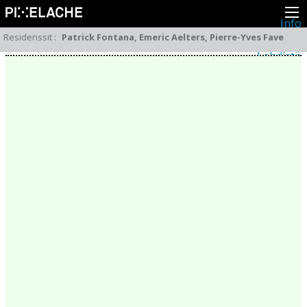
Info
Pikseliähkystä
Residenssit
:
Patrick Fontana, Emeric Aelters, Pierre-Yves Fave
Viimeisimmät uutiset
Lehdistö
Toiminta
Tapahtumat
Projektit
Festivaali
Residenssit
Ihmiset
Jäsenet
Network
Kollegat
Arkisto
Kaikki julkaisut
Festivaalit
Vuosittainen arkisto
2026
2025
2024
2023
2022
2021
2020
2019
2018