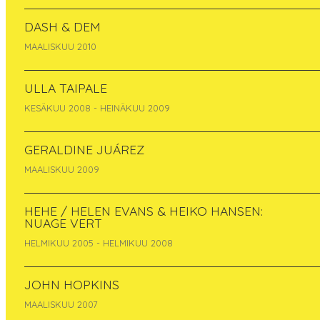
DASH & DEM
MAALISKUU 2010
ULLA TAIPALE
KESÄKUU 2008 - HEINÄKUU 2009
GERALDINE JUÁREZ
MAALISKUU 2009
HEHE / HELEN EVANS & HEIKO HANSEN:
NUAGE VERT
Grenze is a project born from the work on
HELMIKUU 2005 - HELMIKUU 2008
some concepts taken from Karl Marx’s
“Capital”. The text, called «units of artificial
development», is broken up and separated, to
JOHN HOPKINS
be then put in relation withs forms
MAALISKUU 2007
representing their visual transposition. The