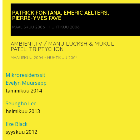
animation deriving from this represents an
attempt at visualizing the transformation of
PATRICK FONTANA, EMERIC AELTERS,
capital and opens a range of questions as how
PIERRE-YVES FAVE
today’s capital catches our lives, our
MAALISKUU 2006 - HUHTIKUU 2006
subjectivities.
GRENZE is a vision of the metamorphoses of
AMBIENT.TV / MANU LUCKSH & MUKUL
PATEL: TRIPTYCHON
the capitalist system based on Karl Marx’
“Capital”. It is a visual translation of “Capital”. It
MAALISKUU 2004 - HUHTIKUU 2004
progressively unfolds a chain of metamorphic
movements. Faced with the construction of an
Mikroresidenssit
infernal and destructive mechanism, we
Evelyn Müürsepp
respond with our look, our waiting, time.
tammikuu 2014
Pikseliähky 2006 will premiere a Finnish
version of Grenze, featuring voice samples of
Seungho Lee
people reading excerpts from the book in
helmikuu 2013
Finnish.
Ilze Black
syyskuu 2012