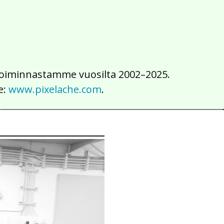
iä toiminnastamme vuosilta 2002–2025.
e:
www.pixelache.com
.