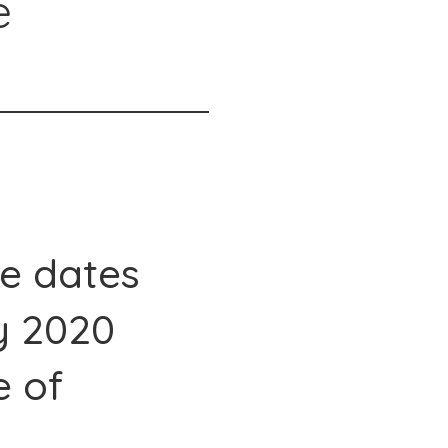
e
he dates
y 2020
e of