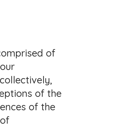
comprised of
 our
collectively,
eptions of the
iences of the
 of