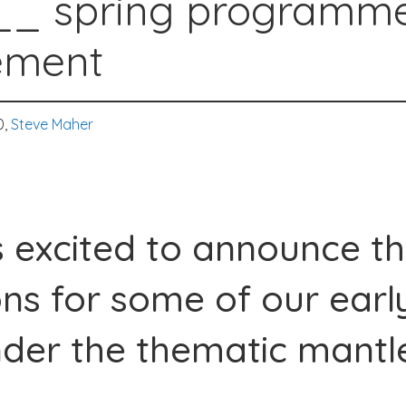
_ spring programm
ement
0,
Steve Maher
s excited to announce t
ons for some of our earl
nder the thematic mantl
_.