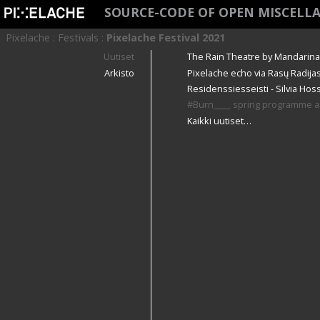
SOURCE-CODE OF OPEN MISCELL
Pixelache
:
Festivals
:
Pixelache Festival 2021
Uutiset
The Rain Theatre by Mandarina C
Arkisto
Pixelache echo via Rasų Radijas
Residenssiesseisti - Silvia Hoss
#Burn____ spring programme
Kaikki uutiset…