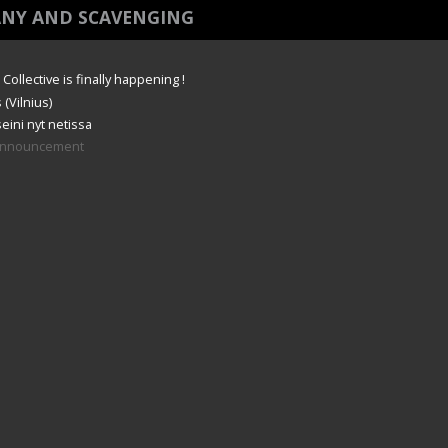
ANY AND SCAVENGING
ollective is finally happening !
 (Vilnius)
eini nyt netissa
 announcement