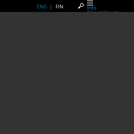
ENG
|
FIN
Info
Pikseliähkystä
Viimeisimmät uutiset
Lehdistö
Toiminta
Tapahtumat
Projektit
Festivaali
Residenssit
Ihmiset
Jäsenet
Network
Kollegat
Arkisto
Kaikki julkaisut
Festivaalit
Vuosittainen arkisto
2026
2025
2024
2023
2022
2021
2020
2019
2018
2017