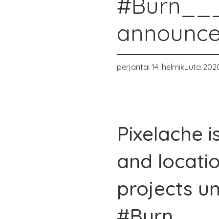
#Burn___
announc
perjantai 14. helmikuuta 202
Pixelache i
and locati
projects u
#Burn___