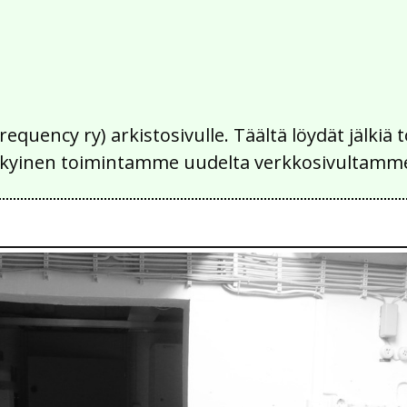
Frequency ry) arkistosivulle. Täältä löydät jälk
 nykyinen toimintamme uudelta verkkosivultamm