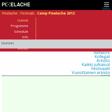
Info
Pikseliähkystä
Pixelache
:
Festivals
:
Camp Pixelache 2012
Viimeisimmät uutiset
Lehdistö
Uutiset
Toiminta
Programme
Tapahtumat
Schedule
Projektit
Festivaali
Info
Residenssit
Osallistujat?
Uutiset
Ihmiset
Jäsenet
Arkisto
Network
Kollegat
Arkisto
Kaikki julkaisut
Festivaalit
Vuosittainen arkisto
2026
2025
2024
2023
2022
2021
2020
2019
2018