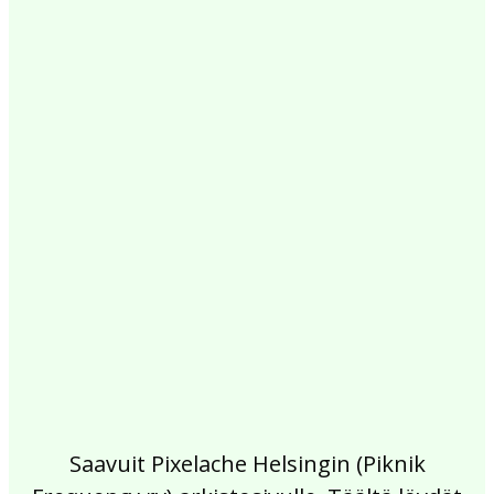
2017
2016
2015
2014
2013
2012
2011
2010
2009
2008
2007
2006
2005
2004
2003
2002
Saavuit Pixelache Helsingin (Piknik