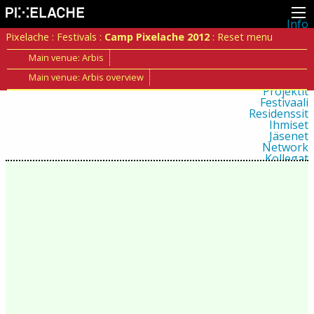
Info
Pikseliähkystä
Pixelache
:
Festivals
:
Camp Pixelache 2012
:
Reset menu
Viimeisimmät uutiset
Lehdistö
Main venue: Arbis
Toiminta
Main venue: Arbis overview
Tapahtumat
Projektit
Festivaali
Residenssit
Ihmiset
Jäsenet
Network
Kollegat
Arkisto
Kaikki julkaisut
Festivaalit
Vuosittainen arkisto
2026
2025
2024
2023
2022
2021
2020
2019
2018