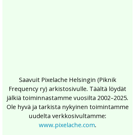
2017
2016
2015
2014
2013
2012
2011
2010
2009
2008
2007
2006
2005
2004
2003
2002
Saavuit Pixelache Helsingin (Piknik
Frequency ry) arkistosivulle. Täältä löydät
jälkiä toiminnastamme vuosilta 2002–2025.
Ole hyvä ja tarkista nykyinen toimintamme
uudelta verkkosivultamme:
www.pixelache.com
.