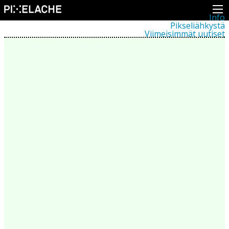
Info
Pikseliähkystä
Viimeisimmät uutiset
Lehdistö
Toiminta
Tapahtumat
Projektit
Festivaali
Residenssit
Ihmiset
Jäsenet
Network
Kollegat
Arkisto
Kaikki julkaisut
Festivaalit
Vuosittainen arkisto
2026
2025
2024
2023
2022
2021
2020
2019
2018