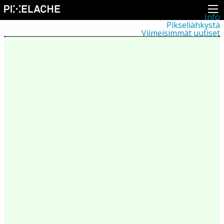
Info
Pikseliähkystä
Viimeisimmät uutiset
Lehdistö
Toiminta
Tapahtumat
Projektit
Festivaali
Residenssit
Ihmiset
Jäsenet
Network
Kollegat
Arkisto
Kaikki julkaisut
Festivaalit
Vuosittainen arkisto
2026
2025
2024
2023
2022
2021
2020
2019
2018