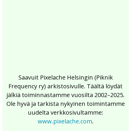
2017
2016
2015
2014
2013
2012
2011
2010
2009
2008
2007
2006
2005
2004
2003
2002
Saavuit Pixelache Helsingin (Piknik
Frequency ry) arkistosivulle. Täältä löydät
jälkiä toiminnastamme vuosilta 2002–2025.
Ole hyvä ja tarkista nykyinen toimintamme
uudelta verkkosivultamme:
www.pixelache.com
.