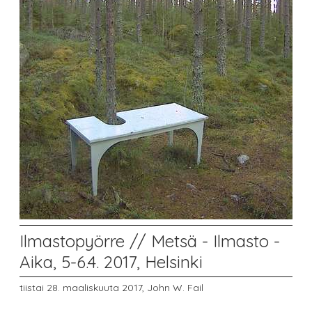
Ilmastopyörre // Metsä - Ilmasto -
Aika, 5-6.4. 2017, Helsinki
tiistai 28. maaliskuuta 2017,
John W. Fail