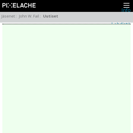
Info
Pikseliähkystä
Jäsenet
:
John W. Fail
:
Uutiset
Viimeisimmät uutiset
Lehdistö
Toiminta
Tapahtumat
Projektit
Festivaali
Residenssit
Ihmiset
Jäsenet
Network
Kollegat
Arkisto
Kaikki julkaisut
Festivaalit
Vuosittainen arkisto
2026
2025
2024
2023
2022
2021
2020
2019
2018