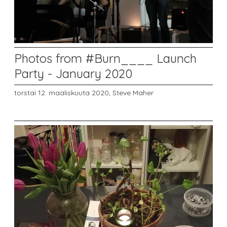
Photos from #Burn____ Launch
Party - January 2020
torstai 12. maaliskuuta 2020,
Steve Maher