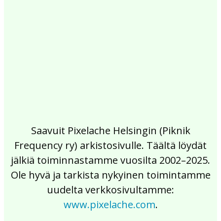
2017
2016
2015
2014
2013
2012
2011
2010
2009
2008
2007
2006
2005
2004
2003
2002
Saavuit Pixelache Helsingin (Piknik
Frequency ry) arkistosivulle. Täältä löydät
jälkiä toiminnastamme vuosilta 2002–2025.
Ole hyvä ja tarkista nykyinen toimintamme
uudelta verkkosivultamme:
www.pixelache.com
.