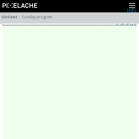
Info
Pikseliähkystä
Uutiset
:
Sunday program
Viimeisimmät uutiset
Lehdistö
Toiminta
Tapahtumat
Projektit
Festivaali
Residenssit
Ihmiset
Jäsenet
Network
Kollegat
Arkisto
Kaikki julkaisut
Festivaalit
Vuosittainen arkisto
2026
2025
2024
2023
2022
2021
2020
2019
2018