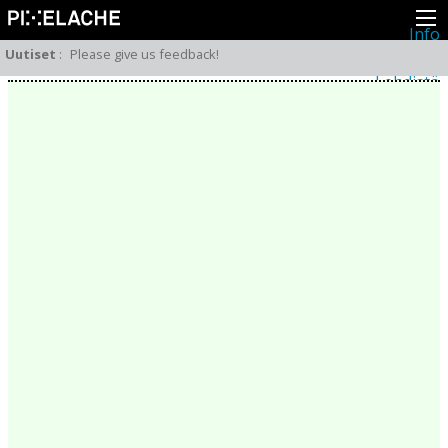
Info
Pikseliähkystä
Uutiset
:
Please give us feedback!
Viimeisimmät uutiset
Lehdistö
Toiminta
Tapahtumat
Projektit
Festivaali
Residenssit
Ihmiset
Jäsenet
Network
Kollegat
Arkisto
Kaikki julkaisut
Festivaalit
Vuosittainen arkisto
2026
2025
2024
2023
2022
2021
2020
2019
2018