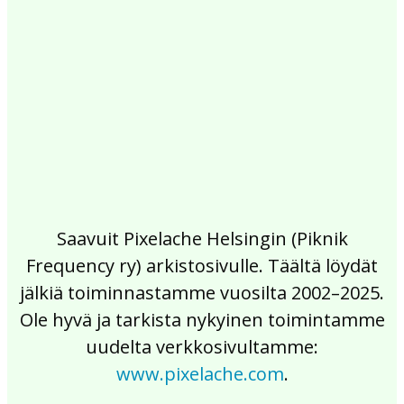
2017
2016
2015
2014
2013
2012
2011
2010
2009
2008
2007
2006
2005
2004
2003
2002
Saavuit Pixelache Helsingin (Piknik
Frequency ry) arkistosivulle. Täältä löydät
jälkiä toiminnastamme vuosilta 2002–2025.
Ole hyvä ja tarkista nykyinen toimintamme
uudelta verkkosivultamme:
www.pixelache.com
.