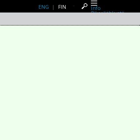
ENG
|
FIN
Info
Pikseliähkystä
Viimeisimmät uutiset
Lehdistö
Toiminta
Tapahtumat
Projektit
Festivaali
Residenssit
Ihmiset
Jäsenet
Network
Kollegat
Arkisto
Kaikki julkaisut
Festivaalit
Vuosittainen arkisto
2026
2025
2024
2023
2022
2021
2020
2019
2018
2017