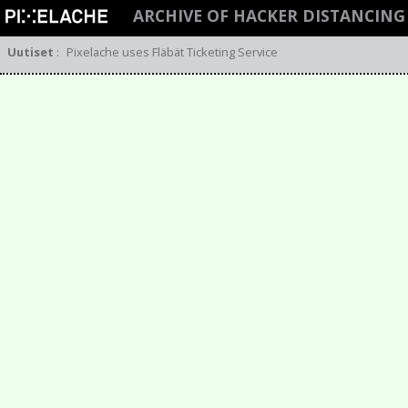
ARCHIVE OF HACKER DISTANCIN
Uutiset
:
Pixelache uses Fläbät Ticketing Service