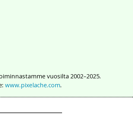
2016
2015
2014
2013
2012
2011
2010
2009
2008
2007
2006
2005
2004
2003
2002
iä toiminnastamme vuosilta 2002–2025.
e:
www.pixelache.com
.