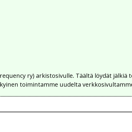
Frequency ry) arkistosivulle. Täältä löydät jälk
 nykyinen toimintamme uudelta verkkosivultamm