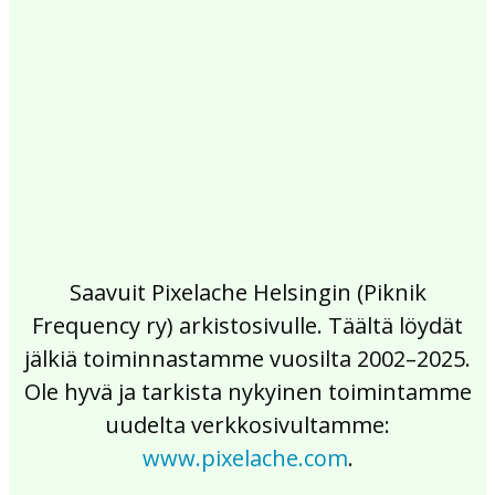
2017
2016
2015
2014
2013
2012
2011
2010
2009
2008
2007
2006
2005
2004
2003
2002
Saavuit Pixelache Helsingin (Piknik
Frequency ry) arkistosivulle. Täältä löydät
jälkiä toiminnastamme vuosilta 2002–2025.
Ole hyvä ja tarkista nykyinen toimintamme
uudelta verkkosivultamme:
www.pixelache.com
.