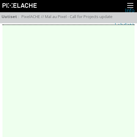
Info
Pikseliähkystä
Uutiset
:
PixelACHE // Mal au Pixel - Call for Projects update
Viimeisimmät uutiset
Lehdistö
Toiminta
Tapahtumat
Projektit
Festivaali
Residenssit
Ihmiset
Jäsenet
Network
Kollegat
Arkisto
Kaikki julkaisut
Festivaalit
Vuosittainen arkisto
2026
2025
2024
2023
2022
2021
2020
2019
2018