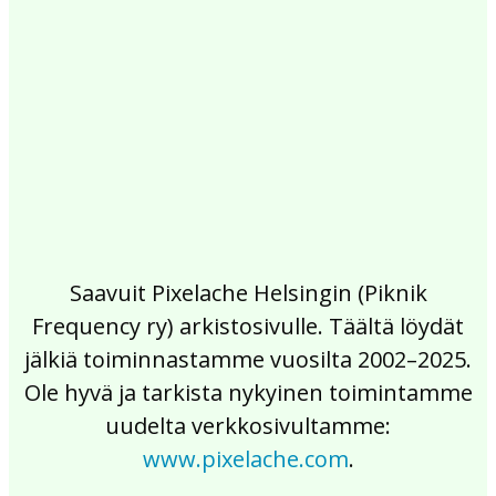
2017
2016
2015
2014
2013
2012
2011
2010
2009
2008
2007
2006
2005
2004
2003
2002
Saavuit Pixelache Helsingin (Piknik
Frequency ry) arkistosivulle. Täältä löydät
jälkiä toiminnastamme vuosilta 2002–2025.
Ole hyvä ja tarkista nykyinen toimintamme
uudelta verkkosivultamme:
www.pixelache.com
.