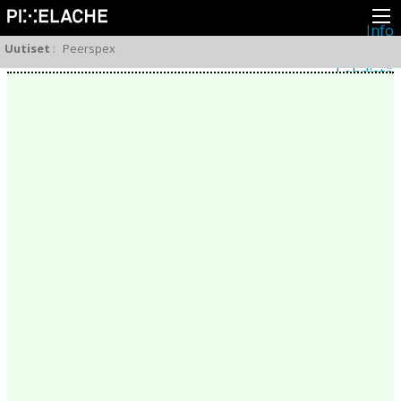
Info
Pikseliähkystä
Uutiset
:
Peerspex
Viimeisimmät uutiset
Lehdistö
Toiminta
Tapahtumat
Projektit
Festivaali
Residenssit
Ihmiset
Jäsenet
Network
Kollegat
Arkisto
Kaikki julkaisut
Festivaalit
Vuosittainen arkisto
2026
2025
2024
2023
2022
2021
2020
2019
2018