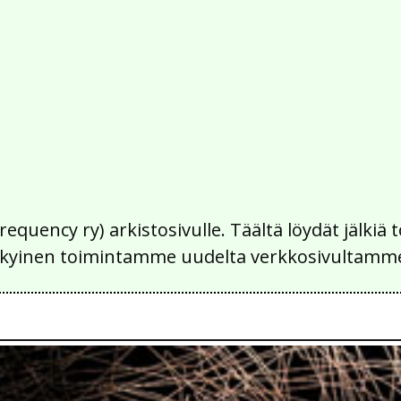
Frequency ry) arkistosivulle. Täältä löydät jälk
 nykyinen toimintamme uudelta verkkosivultamm