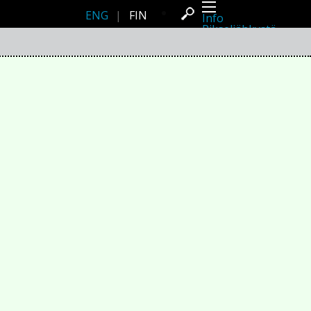
ENG
|
FIN
Info
Pikseliähkystä
Viimeisimmät uutiset
Lehdistö
Toiminta
Tapahtumat
Projektit
Festivaali
Residenssit
Ihmiset
Jäsenet
Network
Kollegat
Arkisto
Kaikki julkaisut
Festivaalit
Vuosittainen arkisto
2026
2025
2024
2023
2022
2021
2020
2019
2018
2017