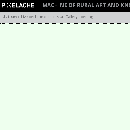
MACHINE OF RURAL ART AND K
Uutiset
:
Live performance in Muu Gallery opening