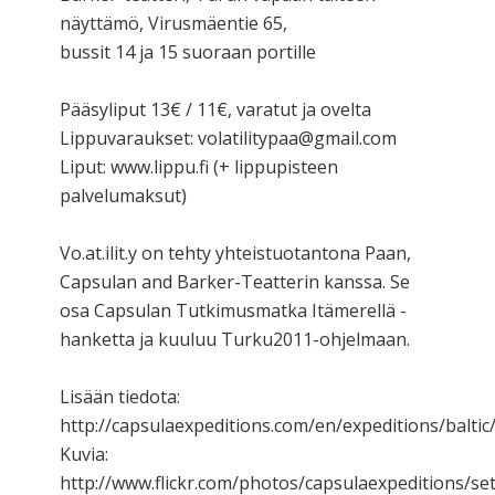
näyttämö, Virusmäentie 65,
bussit 14 ja 15 suoraan portille
Pääsyliput 13€ / 11€, varatut ja ovelta
Lippuvaraukset: volatilitypaa@gmail.com
Liput: www.lippu.fi (+ lippupisteen
palvelumaksut)
Vo.at.ilit.y on tehty yhteistuotantona Paan,
Capsulan and Barker-Teatterin kanssa. Se
osa Capsulan Tutkimusmatka Itämerellä -
hanketta ja kuuluu Turku2011-ohjelmaan.
Lisään tiedota:
http://capsulaexpeditions.com/en/expeditions/baltic
Kuvia:
http://www.flickr.com/photos/capsulaexpeditions/s