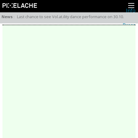
Info
About
News
:
Last chance to see Vol.at.ility dance performance on 30.10.
Latest news
Press
Activities
Events
Projects
Festival
Residencies
People
Members
Network
Collaborators
Archive
All posts
Festivals
Yearly archive
2026
2025
2024
2023
2022
2021
2020
2019
2018