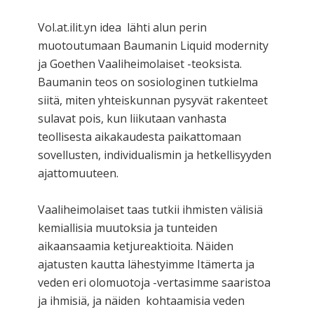
Vol.at.ilit.yn idea lähti alun perin
muotoutumaan Baumanin Liquid modernity
ja Goethen Vaaliheimolaiset -teoksista.
Baumanin teos on sosiologinen tutkielma
siitä, miten yhteiskunnan pysyvät rakenteet
sulavat pois, kun liikutaan vanhasta
teollisesta aikakaudesta paikattomaan
sovellusten, individualismin ja hetkellisyyden
ajattomuuteen.
Vaaliheimolaiset taas tutkii ihmisten välisiä
kemiallisia muutoksia ja tunteiden
aikaansaamia ketjureaktioita. Näiden
ajatusten kautta lähestyimme Itämerta ja
veden eri olomuotoja -vertasimme saaristoa
ja ihmisiä, ja näiden kohtaamisia veden