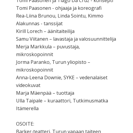
Tomi Paasonen ja Tiago Da Cruz - konsepti
Tomi Paasonen - ohjaaja ja koreografi
Rea-Liina Brunou, Linda Sointu, Kimmo
Alakunnas - tanssijat
Kirill Lorech – äänitaiteilija
Samu Viitanen – lavastaja ja valosuunnittelija
Merja Markkula – puvustaja,
mikroskopoinnit
Jorma Paranko, Turun yliopisto –
mikroskopoinnit
Anna-Leena Downie, SYKE – vedenalaiset
videokuvat
Marja Mäenpää – tuottaja
Ulla Taipale – kuraattori, Tutkimusmatka
Itämerella
OSOITE:
Barker-teatteri, Turun vapaan taiteen