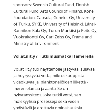
sponsors: Swedish Cultural Fund, Finnish
Cultural Fund, Arts Council of Finland, Kone
Foundation, Capsula, Genelec Oy, University
of Turku, SYKE, University of Helsinki, Länsi-
Rannikon Kala Oy, Turun Markiisi ja Peite Oy,
Vuokrakontti Oy, Carl Zeiss Oy, Frame and
Ministry of Environment.
Vol.at.ilit.y / Tutkimusmatka Itämerellä
Vol.at.ilit.y tuo näyttämölle jäätyvää, sulavaa
ja höyrystyvää vettä, mikroskooppista
videokuvaa ja planktoneliöiden liikettä -
meren elämää ja ääntä. Se on
nykytanssiteos, joka tutkii vettä, sen
molekyylisiä prosesseja sekä veden
yhdistäviä ja erottavia ominaisuuksia.