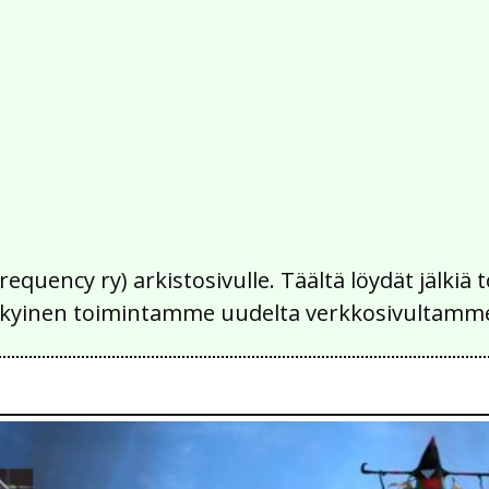
Frequency ry) arkistosivulle. Täältä löydät jälk
 nykyinen toimintamme uudelta verkkosivultamm