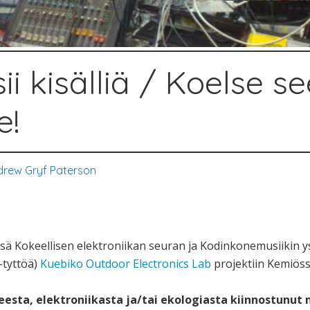
ii kisälliä / Koelse s
e!
drew Gryf Paterson
essä Kokeellisen elektroniikan seuran ja Kodinkonemusiikin
 -tyttöä)
Kuebiko Outdoor Electronics Lab
projektiin Kemiöss
teesta, elektroniikasta ja/tai ekologiasta kiinnostunu