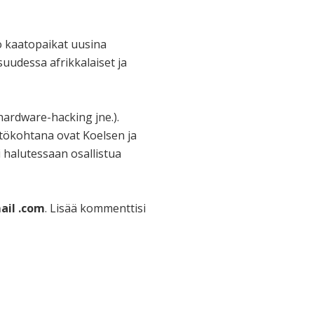
kö kaatopaikat uusina
isuudessa afrikkalaiset ja
hardware-hacking jne.).
htökohtana ovat Koelsen ja
 halutessaan osallistua
ail .com
. Lisää kommenttisi