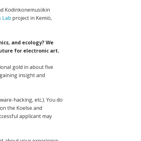
 and Kodinkonemusiikin
s Lab
project in Kemiö,
nics, and ecology? We
ure for electronic art.
ional gold in about five
 gaining insight and
ware-hacking, etc.). You do
 on the Koelse and
ccessful applicant may
nt about your experience,