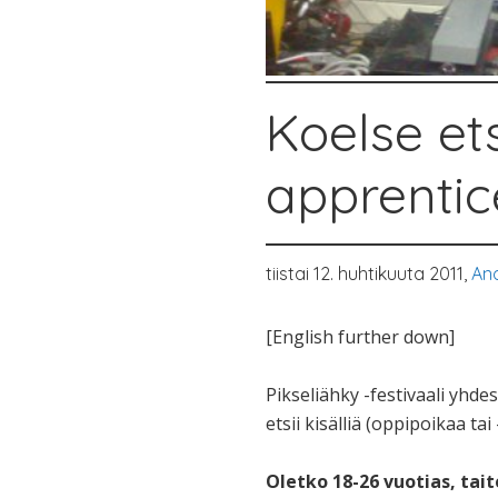
Koelse ets
apprentic
tiistai 12. huhtikuuta 2011,
An
[English further down]
Pikseliähky -festivaali yhd
etsii kisälliä (oppipoikaa tai
Oletko 18-26 vuotias, tai