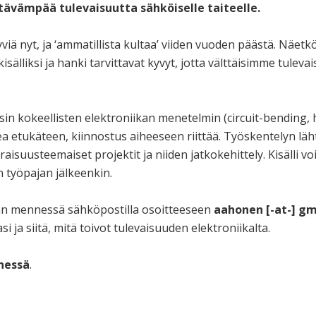
vämpää tulevaisuutta sähköiselle taiteelle.
viä nyt, ja ‘ammatillista kultaa’ viiden vuoden päästä. Näet
sälliksi ja hanki tarvittavat kyvyt, jotta välttäisimme tuleva
n kokeellisten elektroniikan menetelmin (circuit-bending, 
ea etukäteen, kiinnostus aiheeseen riittää. Työskentelyn lä
uusteemaiset projektit ja niiden jatkokehittely. Kisälli voi
n työpajan jälkeenkin.
n mennessä sähköpostilla osoitteeseen
aahonen [-at-] gm
 ja siitä, mitä toivot tulevaisuuden elektroniikalta.
nessä
.