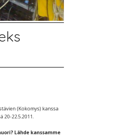
eeks
 ystävien (Kokomys) kanssa
ä 20-22.5.2011.
t nuori? Lähde kanssamme