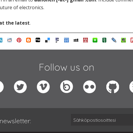
uture of electronics.
at the latest
.
Follow us on
newsletter: