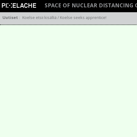
SPACE OF NUCLEAR DISTANCING 
Uutiset
:
Koelse etsii kisälliä / Koelse seeks apprentice!