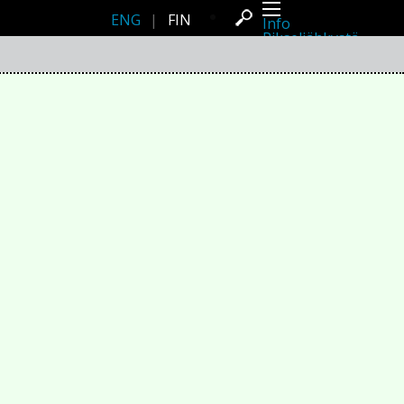
ENG
|
FIN
Info
Pikseliähkystä
Viimeisimmät uutiset
Lehdistö
Toiminta
Tapahtumat
Projektit
Festivaali
Residenssit
Ihmiset
Jäsenet
Network
Kollegat
Arkisto
Kaikki julkaisut
Festivaalit
Vuosittainen arkisto
2026
2025
2024
2023
2022
2021
2020
2019
2018
2017