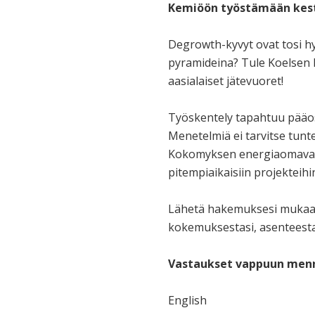
Kemiöön työstämään kestä
Degrowth-kyvyt ovat tosi hy
pyramideina? Tule Koelsen ki
aasialaiset jätevuoret!
Työskentely tapahtuu pääosi
Menetelmiä ei tarvitse tunt
Kokomyksen energiaomavarais
pitempiaikaisiin projekteihi
Lähetä hakemuksesi mukaa
kokemuksestasi, asenteestasi
Vastaukset vappuun men
English