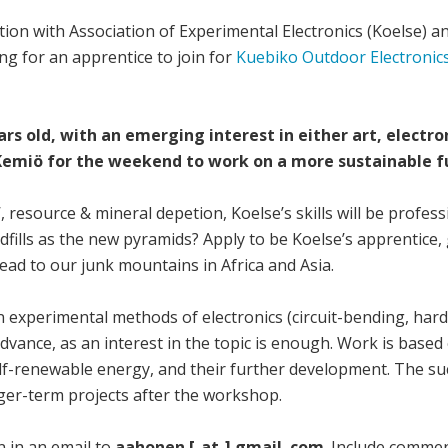
nction with Association of Experimental Electronics (Koelse)
ng for an apprentice to join for
Kuebiko Outdoor Electronic
rs old, with an emerging interest in either art, electro
emiö for the weekend to work on a more sustainable fut
, resource & mineral depetion, Koelse’s skills will be profess
dfills as the new pyramids? Apply to be Koelse’s apprentice,
ead to our junk mountains in Africa and Asia.
n experimental methods of electronics (circuit-bending, hard
dvance, as an interest in the topic is enough. Work is based
lf-renewable energy, and their further development. The su
nger-term projects after the workshop.
n in an email to
aahonen [-at-] gmail .com
. Include comme