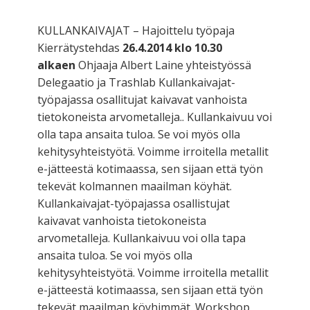
KULLANKAIVAJAT – Hajoittelu työpaja
Kierrätystehdas
26.4.2014 klo 10.30
alkaen
Ohjaaja Albert Laine yhteistyössä
Delegaatio ja Trashlab Kullankaivajat-
työpajassa osallitujat kaivavat vanhoista
tietokoneista arvometalleja.. Kullankaivuu voi
olla tapa ansaita tuloa. Se voi myös olla
kehitysyhteistyötä. Voimme irroitella metallit
e-jätteestä kotimaassa, sen sijaan että työn
tekevät kolmannen maailman köyhät.
Kullankaivajat-työpajassa osallistujat
kaivavat vanhoista tietokoneista
arvometalleja. Kullankaivuu voi olla tapa
ansaita tuloa. Se voi myös olla
kehitysyhteistyötä. Voimme irroitella metallit
e-jätteestä kotimaassa, sen sijaan että työn
tekevät maailman köyhimmät. Workshop