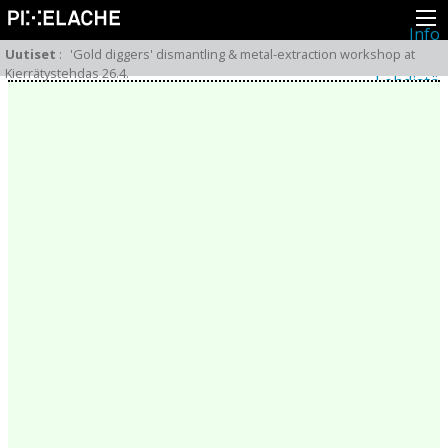
Info
Pikseliähkystä
Uutiset
:
'Gold diggers' dismantling & metal-extraction workshop at
Viimeisimmät uutiset
Kierrätystehdas 26.4.
Lehdistö
Toiminta
Tapahtumat
Projektit
Festivaali
Residenssit
Ihmiset
Jäsenet
Network
Kollegat
Arkisto
Kaikki julkaisut
Festivaalit
Vuosittainen arkisto
2026
2025
2024
2023
2022
2021
2020
2019
2018