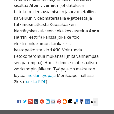
sisältää
Albert Laine
en johdatuksen
tietokoneiden avaamiseen ja arvometallien
kaiveluun, videomateriaalia e-jätteestä ja
tutkimusmatkasta Kuusakosken
kierrätyskeskukseen sekä keskustelua
Anna
Härri
n (eetti.fi) kanssa joka kertoo
elektroniikaromun kaukaisista
kaatopaikoista klo
14:30
. Voit tuoda
tietokoneromua mukanasi (mitä vanhempaa
sen parempaa). Huolehdimme materiaalista
workshopin jälkeen. Työpaja on maksuton.
löytää
meidän työpaja
Merikaapelihallissa
2krs (
paikka PDF
)