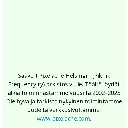
2017
2016
2015
2014
2013
2012
2011
2010
2009
2008
2007
2006
2005
2004
2003
2002
Saavuit Pixelache Helsingin (Piknik
Frequency ry) arkistosivulle. Täältä löydät
jälkiä toiminnastamme vuosilta 2002–2025.
Ole hyvä ja tarkista nykyinen toimintamme
uudelta verkkosivultamme:
www.pixelache.com
.