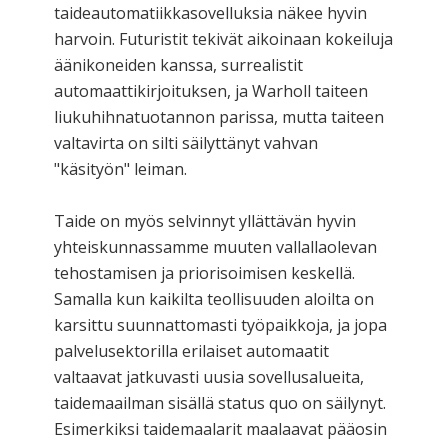
taideautomatiikkasovelluksia näkee hyvin
harvoin. Futuristit tekivät aikoinaan kokeiluja
äänikoneiden kanssa, surrealistit
automaattikirjoituksen, ja Warholl taiteen
liukuhihnatuotannon parissa, mutta taiteen
valtavirta on silti säilyttänyt vahvan
"käsityön" leiman.
Taide on myös selvinnyt yllättävän hyvin
yhteiskunnassamme muuten vallallaolevan
tehostamisen ja priorisoimisen keskellä.
Samalla kun kaikilta teollisuuden aloilta on
karsittu suunnattomasti työpaikkoja, ja jopa
palvelusektorilla erilaiset automaatit
valtaavat jatkuvasti uusia sovellusalueita,
taidemaailman sisällä status quo on säilynyt.
Esimerkiksi taidemaalarit maalaavat pääosin