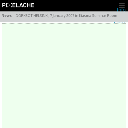
Info
About
News
:
DORKBOT HELSINKI, 7 January 2007 in Kiasma Seminar Room
Latest news
Press
Activities
Events
Projects
Festival
Residencies
People
Members
Network
Collaborators
Archive
All posts
Festivals
Yearly archive
2026
2025
2024
2023
2022
2021
2020
2019
2018