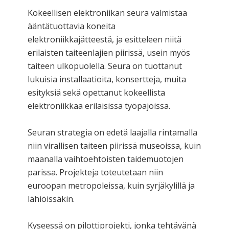
Kokeellisen elektroniikan seura valmistaa
ääntätuottavia koneita
elektroniikkajätteestä, ja esitteleen niitä
erilaisten taiteenlajien piirissä, usein myös
taiteen ulkopuolella. Seura on tuottanut
lukuisia installaatioita, konsertteja, muita
esityksiä sekä opettanut kokeellista
elektroniikkaa erilaisissa työpajoissa.
Seuran strategia on edetä laajalla rintamalla
niin virallisen taiteen piirissä museoissa, kuin
maanalla vaihtoehtoisten taidemuotojen
parissa. Projekteja toteutetaan niin
euroopan metropoleissa, kuin syrjäkylillä ja
lähiöissäkin.
Kyseessä on pilottiprojekti, jonka tehtävänä