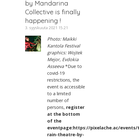
by Mandarina
Collective is finally
happening !
3. syyskuuta 2021 15.21
Photo: Maikki
Kantola Festival
graphics: Wojtek
Mejor, Evdokia
Asseeva
*Due to
covid-19
restrictions, the
event is accessible
to a limited
number of
persons,
register
at the bottom
of the
eventpage:https://pixelache.ac/events/
rain-theatre-by-