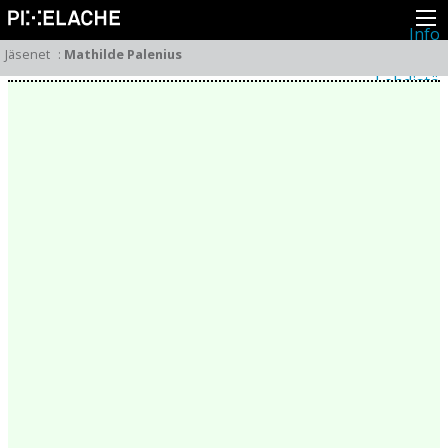
Info
Pikseliähkystä
Jäsenet
:
Mathilde Palenius
Viimeisimmät uutiset
Lehdistö
Toiminta
Tapahtumat
Projektit
Festivaali
Residenssit
Ihmiset
Jäsenet
Network
Kollegat
Arkisto
Kaikki julkaisut
Festivaalit
Vuosittainen arkisto
2026
2025
2024
2023
2022
2021
2020
2019
2018