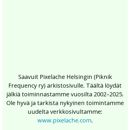
2017
2016
2015
2014
2013
2012
2011
2010
2009
2008
2007
2006
2005
2004
2003
2002
Saavuit Pixelache Helsingin (Piknik
Frequency ry) arkistosivulle. Täältä löydät
jälkiä toiminnastamme vuosilta 2002–2025.
Ole hyvä ja tarkista nykyinen toimintamme
uudelta verkkosivultamme:
www.pixelache.com
.