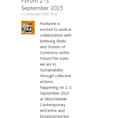
Forum 2.-3.
September 2023
17. elokuuta 2023 16.02
Pixelache is
excited to work in
collaboration with
lumbung Radio
and Station of
Commons onthe
ForumThe state
we are in;
Sustainability
through collective
actions,
happening on 2.-3.
September 2023
at MUUHelsinki
Contemporary
ArtCentre and
broadcasted live.