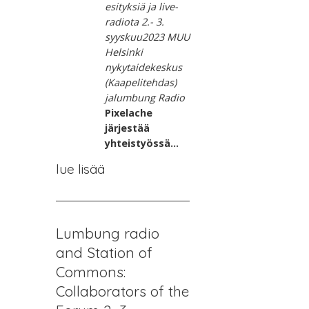
esityksiä ja live-
radiota
2.- 3.
syyskuu
2023 MUU
Helsinki
nykytaidekeskus
(Kaapelitehdas)
ja
lumbung Radio
Pixelache
järjestää
yhteistyössä...
lue lisää
Lumbung radio
and Station of
Commons:
Collaborators of the