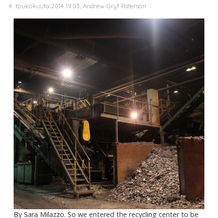
4. toukokuuta 2014 19.03, Andrew Gryf Paterson
By Sara Milazzo. So we entered the recycling center to be