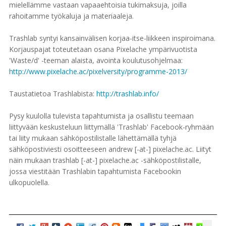
mielellämme vastaan vapaaehtoisia tukimaksuja, joilla
rahoitamme työkaluja ja materiaaleja.
Trashlab syntyi kansainvälisen korjaa-itse-liikkeen inspiroimana.
Korjauspajat toteutetaan osana Pixelache ympärivuotista
'Waste/d' -teeman alaista, avointa koulutusohjelmaa:
http://www.pixelache.ac/pixelversity/programme-2013/
Taustatietoa Trashlabista:
http://trashlab.info/
Pysy kuulolla tulevista tapahtumista ja osallistu teemaan
liittyvään keskusteluun liittymällä 'Trashlab' Facebook-ryhmään
tai liity mukaan sähköpostilistalle lähettämällä tyhjä
sähköpostiviesti osoitteeseen andrew [-at-] pixelache.ac. Liityt
näin mukaan trashlab [-at-] pixelache.ac -sähköpostilistalle,
jossa viestitään Trashlabin tapahtumista Facebookin
ulkopuolella.