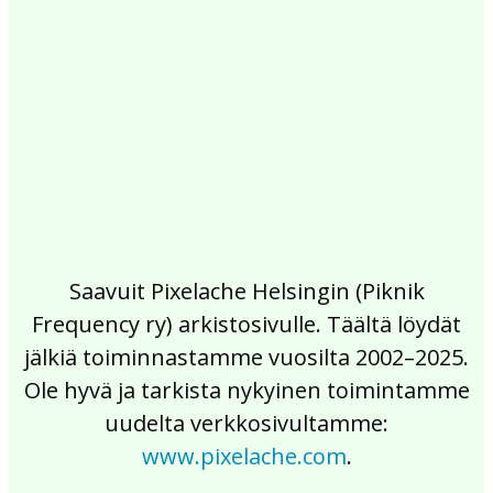
2017
2016
2015
2014
2013
2012
2011
2010
2009
2008
2007
2006
2005
2004
2003
2002
Saavuit Pixelache Helsingin (Piknik
Frequency ry) arkistosivulle. Täältä löydät
jälkiä toiminnastamme vuosilta 2002–2025.
Ole hyvä ja tarkista nykyinen toimintamme
uudelta verkkosivultamme:
www.pixelache.com
.