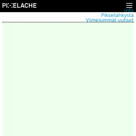
Info
Pikseliähkystä
Viimeisimmät uutiset
Lehdistö
Toiminta
Tapahtumat
Projektit
Festivaali
Residenssit
Ihmiset
Jäsenet
Network
Kollegat
Arkisto
Kaikki julkaisut
Festivaalit
Vuosittainen arkisto
2026
2025
2024
2023
2022
2021
2020
2019
2018