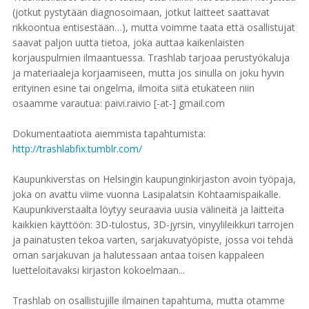
(jotkut pystytään diagnosoimaan, jotkut laitteet saattavat
rikkoontua entisestään…), mutta voimme taata että osallistujat
saavat paljon uutta tietoa, joka auttaa kaikenlaisten
korjauspulmien ilmaantuessa. Trashlab tarjoaa perustyökaluja
ja materiaaleja korjaamiseen, mutta jos sinulla on joku hyvin
erityinen esine tai ongelma, ilmoita siitä etukäteen niin
osaamme varautua: paivi.raivio [-at-] gmail.com
Dokumentaatiota aiemmista tapahtumista:
http://trashlabfix.tumblr.com/
Kaupunkiverstas on Helsingin kaupunginkirjaston avoin työpaja,
joka on avattu viime vuonna Lasipalatsin Kohtaamispaikalle.
Kaupunkiverstaalta löytyy seuraavia uusia välineitä ja laitteita
kaikkien käyttöön: 3D-tulostus, 3D-jyrsin, vinyylileikkuri tarrojen
ja painatusten tekoa varten, sarjakuvatyöpiste, jossa voi tehdä
oman sarjakuvan ja halutessaan antaa toisen kappaleen
luetteloitavaksi kirjaston kokoelmaan...
Trashlab on osallistujille ilmainen tapahtuma, mutta otamme