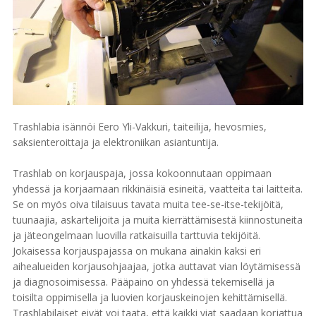
Trashlabia isännöi Eero Yli-Vakkuri, taiteilija, hevosmies,
saksienteroittaja ja elektroniikan asiantuntija.
Trashlab on korjauspaja, jossa kokoonnutaan oppimaan
yhdessä ja korjaamaan rikkinäisiä esineitä, vaatteita tai laitteita.
Se on myös oiva tilaisuus tavata muita tee-se-itse-tekijöitä,
tuunaajia, askartelijoita ja muita kierrättämisestä kiinnostuneita
ja jäteongelmaan luovilla ratkaisuilla tarttuvia tekijöitä.
Jokaisessa korjauspajassa on mukana ainakin kaksi eri
aihealueiden korjausohjaajaa, jotka auttavat vian löytämisessä
ja diagnosoimisessa. Pääpaino on yhdessä tekemisellä ja
toisilta oppimisella ja luovien korjauskeinojen kehittämisellä.
Trashlabilaiset eivät voi taata, että kaikki viat saadaan korjattua