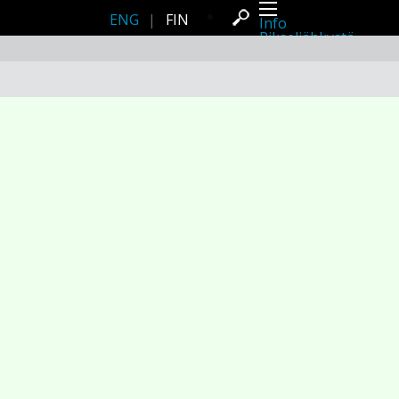
ENG
|
FIN
Info
Pikseliähkystä
Viimeisimmät uutiset
Lehdistö
Toiminta
Tapahtumat
Projektit
Festivaali
Residenssit
Ihmiset
Jäsenet
Network
Kollegat
Arkisto
Kaikki julkaisut
Festivaalit
Vuosittainen arkisto
2026
2025
2024
2023
2022
2021
2020
2019
2018
2017