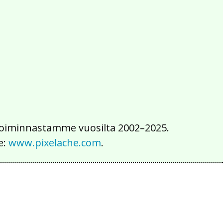
2016
2015
2014
2013
2012
2011
2010
2009
2008
2007
2006
2005
2004
2003
2002
iä toiminnastamme vuosilta 2002–2025.
e:
www.pixelache.com
.