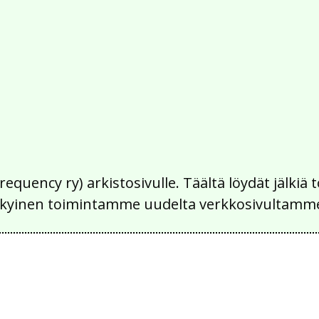
Frequency ry) arkistosivulle. Täältä löydät jälk
 nykyinen toimintamme uudelta verkkosivultamm