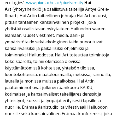
ecologies'.
www.pixelache.ac/pixelversity
Hai
Art
(yhteyshenkilö ja osallistuva taiteilija Antye Greie-
Ripatti, Hai Artin taiteellinen johtaja) Hai Art on uusi,
pitkän tähtäimen kansainvälinen projekti, joka
yhdistää osallistavan nykytaiteen Hailuodon saaren
elämään. Uudet viestimet, media, ääni- ja
ympäristötaide sekä ekologinen taide punoutuvat
kansainvälisiksi ja paikallisiksi ohjelmiksi ja
toiminnaksi Hailuodossa. Hai Art toteuttaa toimintoja
koko saarella, toimii olemassa olevissa
käyttämättömissä kohteissa, yhteisön tiloissa,
luontokohteissa, maatalousmailla, metsissä, rannoilla,
lautalla ja monissa muissa paikoissa. Hai Artin
päätoiminnot ovat julkinen äänikuoro KAIKU,
kotimaiset ja kansainväliset taiteilijaresidenssit ja
yhteistyöt, kurssit ja työpajat erityisesti lapsille ja
nuorille, Erämaa äänistudio, talvifestivaali Hailuodon
nuorille sekä kansainvälinen Erämaa-konferenssi, joka