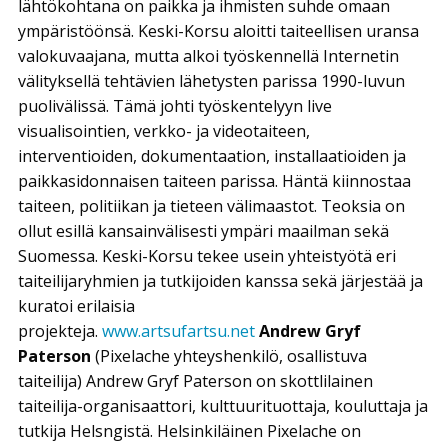
lähtökohtana on paikka ja ihmisten suhde omaan
ympäristöönsä. Keski-Korsu aloitti taiteellisen uransa
valokuvaajana, mutta alkoi työskennellä Internetin
välityksellä tehtävien lähetysten parissa 1990-luvun
puolivälissä. Tämä johti työskentelyyn live
visualisointien, verkko- ja videotaiteen,
interventioiden, dokumentaation, installaatioiden ja
paikkasidonnaisen taiteen parissa. Häntä kiinnostaa
taiteen, politiikan ja tieteen välimaastot. Teoksia on
ollut esillä kansainvälisesti ympäri maailman sekä
Suomessa. Keski-Korsu tekee usein yhteistyötä eri
taiteilijaryhmien ja tutkijoiden kanssa sekä järjestää ja
kuratoi erilaisia
projekteja.
www.artsufartsu.net
Andrew Gryf
Paterson
(Pixelache yhteyshenkilö, osallistuva
taiteilija) Andrew Gryf Paterson on skottlilainen
taiteilija-organisaattori, kulttuurituottaja, kouluttaja ja
tutkija Helsngistä. Helsinkiläinen Pixelache on