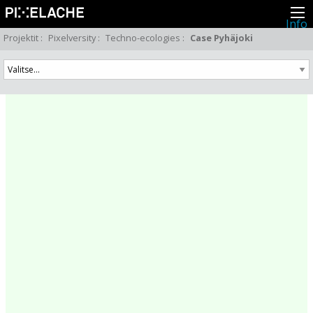
Info
Pikseliähkystä
Projektit
:
Pixelversity
:
Techno-ecologies
:
Case Pyhäjoki
Viimeisimmät uutiset
Lehdistö
Toiminta
Tapahtumat
Projektit
Festivaali
Residenssit
Ihmiset
Jäsenet
Network
Kollegat
Arkisto
Kaikki julkaisut
Festivaalit
Vuosittainen arkisto
2026
2025
2024
2023
2022
2021
2020
2019
2018