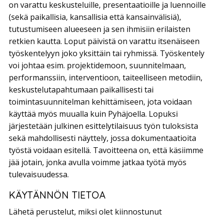
on varattu keskusteluille, presentaatioille ja luennoille
(sekä paikallisia, kansallisia että kansainvälisiä),
tutustumiseen alueeseen ja sen ihmisiin erilaisten
retkien kautta. Loput päivistä on varattu itsenäiseen
työskentelyyn joko yksittäin tai ryhmissä. Työskentely
voi johtaa esim. projektidemoon, suunnitelmaan,
performanssiin, interventioon, taiteelliseen metodiin,
keskustelutapahtumaan paikallisesti tai
toimintasuunnitelman kehittämiseen, jota voidaan
käyttää myös muualla kuin Pyhäjoella. Lopuksi
järjestetään julkinen esittelytilaisuus työn tuloksista
sekä mahdollisesti näyttely, jossa dokumentaatioita
työstä voidaan esitellä. Tavoitteena on, että käsiimme
jää jotain, jonka avulla voimme jatkaa työtä myös
tulevaisuudessa.
KÄYTÄNNÖN TIETOA
Lähetä perustelut, miksi olet kiinnostunut