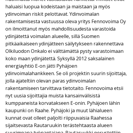
haluaisi luopua kodeistaan ja maistaan ja myös
ydinvoiman riskit pelottavat. Ydinvoimalan
rakentamisesta vastuussa oleva yritys Fennovoima Oy
on ilmoittanut myös mahdollisuudesta varastoida
ydinjätettä voimalan alueelle, sillä Suomen
pitkäaikaiseen ydinjätteen säilytykseen rakennettava
Olkiluodon Onkalo ei välttämättä pysty varastoimaan
koko maan ydinjätettä. Syksyllä 2012 saksalainen
energiayhtiö E-on jätti Pyhäjoen
ydinvoimalahankkeen. Se oli projektin suurin sijoittaja,
jolla ajateltiin olevan paras ydinvoimalan
rakentamiseen tarvittava tietotaito. Fennovoima etsii
nyt uusia sijoittajia muista kansainvälisistä
kumppaneista korvatakseen E-onin. Pyhäjoen lähin
kaupunki on Raahe. Pyhäjoki ja muut lähialueen
kunnat ovat olleet paljolti riippuvaisia Raahessa
sijaitsevasta Rautaruukin terästehtaasta alueen
suurimpana työnantajana. Rautaruukki perustettiin