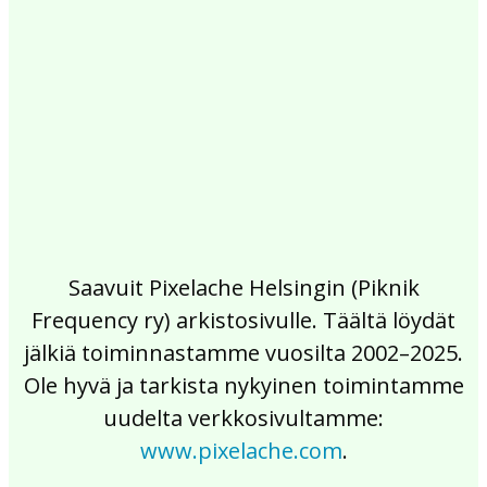
2017
2016
2015
2014
2013
2012
2011
2010
2009
2008
2007
2006
2005
2004
2003
2002
Saavuit Pixelache Helsingin (Piknik
Frequency ry) arkistosivulle. Täältä löydät
jälkiä toiminnastamme vuosilta 2002–2025.
Ole hyvä ja tarkista nykyinen toimintamme
uudelta verkkosivultamme:
www.pixelache.com
.