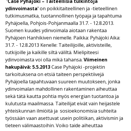
'Case Pyhäjoki – Taiteellisia tulkintoja
ydinvoimasta'
on poikkitaiteellinen ja -tieteellinen
tutkimusmatka, tuotannollinen työpaja ja tapahtuma
Pyhäjoella, Pohjois-Pohjanmaalla 31.7. - 12.8.2013.
Suomen kuudes ydinvoimala aiotaan rakentaa
Pyhäjoen Hanhikiven niemelle. Paikka: Pyhäjoki Aika:
31.7. - 12.8.2013 Kenelle: Taiteilijoille, aktivisteille,
tutkijoille ja kaikille siltä väliltä. Mielipiteesi
ydinvoimasta voi olla mikä tahansa.
Viimeinen
hakupäivä: 5.5.2013
Case Pyhäjoki -projektin
tarkoituksena on etsiä taiteen perspektiivejä
Pyhäjoella tapahtuvaan suureen muutokseen, jonka
ydinvoimalan mahdollinen rakentaminen aiheuttaa
sekä tätä kautta pohtia myös energian tuotantoa ja
kulutusta maailmassa. Taiteilijat eivät vain heijastele
yhteiskunnan ilmiöitä ja sosioekonomisia suhteita
työssään vaan asettuvat usein politiikan, aktivismin ja
tieteen välimaastoihin. Voiko taide aiheuttaa