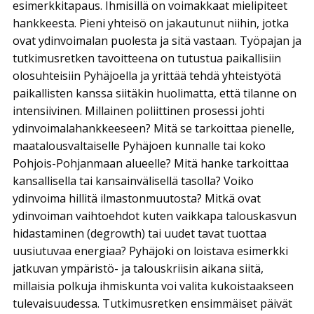
esimerkkitapaus. Ihmisillä on voimakkaat mielipiteet
hankkeesta. Pieni yhteisö on jakautunut niihin, jotka
ovat ydinvoimalan puolesta ja sitä vastaan. Työpajan ja
tutkimusretken tavoitteena on tutustua paikallisiin
olosuhteisiin Pyhäjoella ja yrittää tehdä yhteistyötä
paikallisten kanssa siitäkin huolimatta, että tilanne on
intensiivinen. Millainen poliittinen prosessi johti
ydinvoimalahankkeeseen? Mitä se tarkoittaa pienelle,
maatalousvaltaiselle Pyhäjoen kunnalle tai koko
Pohjois-Pohjanmaan alueelle? Mitä hanke tarkoittaa
kansallisella tai kansainvälisellä tasolla? Voiko
ydinvoima hillitä ilmastonmuutosta? Mitkä ovat
ydinvoiman vaihtoehdot kuten vaikkapa talouskasvun
hidastaminen (degrowth) tai uudet tavat tuottaa
uusiutuvaa energiaa? Pyhäjoki on loistava esimerkki
jatkuvan ympäristö- ja talouskriisin aikana siitä,
millaisia polkuja ihmiskunta voi valita kukoistaakseen
tulevaisuudessa. Tutkimusretken ensimmäiset päivät