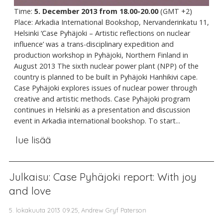
Time:
5. December 2013 from 18.00-20.00
(GMT +2)
Place: Arkadia International Bookshop, Nervanderinkatu 11,
Helsinki ‘Case Pyhäjoki – Artistic reflections on nuclear
influence’ was a trans-disciplinary expedition and
production workshop in Pyhäjoki, Northern Finland in
August 2013 The sixth nuclear power plant (NPP) of the
country is planned to be built in Pyhäjoki Hanhikivi cape.
Case Pyhäjoki explores issues of nuclear power through
creative and artistic methods. Case Pyhäjoki program
continues in Helsinki as a presentation and discussion
event in Arkadia international bookshop. To start...
lue lisää
Julkaisu: Case Pyhäjoki report: With joy
and love
5. lokakuuta 2013 09.25, Andrew Gryf Paterson