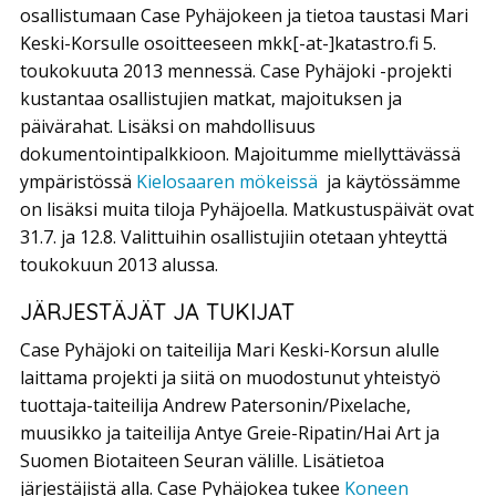
osallistumaan Case Pyhäjokeen ja tietoa taustasi Mari
Keski-Korsulle osoitteeseen mkk[-at-]katastro.fi 5.
toukokuuta 2013 mennessä. Case Pyhäjoki -projekti
kustantaa osallistujien matkat, majoituksen ja
päivärahat. Lisäksi on mahdollisuus
dokumentointipalkkioon. Majoitumme miellyttävässä
ympäristössä
Kielosaaren mökeissä
ja käytössämme
on lisäksi muita tiloja Pyhäjoella. Matkustuspäivät ovat
31.7. ja 12.8. Valittuihin osallistujiin otetaan yhteyttä
toukokuun 2013 alussa.
JÄRJESTÄJÄT JA TUKIJAT
Case Pyhäjoki on taiteilija Mari Keski-Korsun alulle
laittama projekti ja siitä on muodostunut yhteistyö
tuottaja-taiteilija Andrew Patersonin/Pixelache,
muusikko ja taiteilija Antye Greie-Ripatin/Hai Art ja
Suomen Biotaiteen Seuran välille. Lisätietoa
järjestäjistä alla. Case Pyhäjokea tukee
Koneen