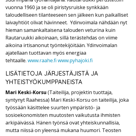
vuonna 1960 ja se oli piristysruiske synkkään
taloudelliseen tilanteeseen sen jälkeen kun paikalliset
laivayhtiöt olivat hävinneet. Ydinvoimala nähdään nyt
hieman samankaltaisena talouden veturina kuin
Rautaruukki aikoinaan, sillä terästehdas on viime
aikoina irtisanonut työntekijöitään. Ydinvoimalan
ajatellaan tuottavan myös energiaa
tehtaalle.
www.raahe.fi
www.pyhajoki.fi
LISÄTIETOJA JÄRJESTÄJISTÄ JA
YHTEISTYÖKUMPPANEISTA
Mari Keski-Korsu
(Taiteilija, projektin tuottaja,
syntynyt Raahessa) Mari Keski-Korsu on taiteilija, joka
työssään käsittelee suurten ympäristö- ja
sosioekonomisten muutosten vaikutusta ihmisten
arkipäivässä. Hänen työnsä ovat yhteiskunnallisia,
mutta niissä on yleensä mukana huumori. Teosten