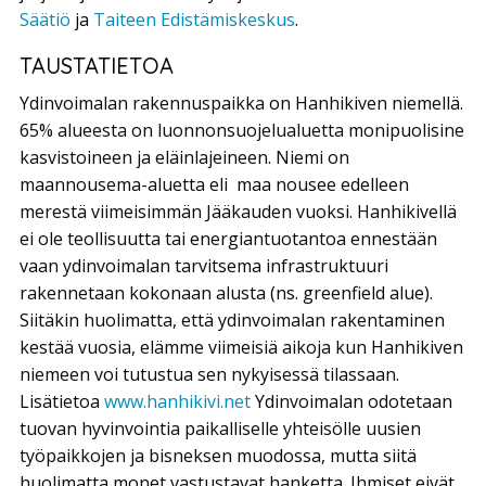
Säätiö
ja
Taiteen Edistämiskeskus
.
TAUSTATIETOA
Ydinvoimalan rakennuspaikka on Hanhikiven niemellä.
65% alueesta on luonnonsuojelualuetta monipuolisine
kasvistoineen ja eläinlajeineen. Niemi on
maannousema-aluetta eli maa nousee edelleen
merestä viimeisimmän Jääkauden vuoksi. Hanhikivellä
ei ole teollisuutta tai energiantuotantoa ennestään
vaan ydinvoimalan tarvitsema infrastruktuuri
rakennetaan kokonaan alusta (ns. greenfield alue).
Siitäkin huolimatta, että ydinvoimalan rakentaminen
kestää vuosia, elämme viimeisiä aikoja kun Hanhikiven
niemeen voi tutustua sen nykyisessä tilassaan.
Lisätietoa
www.hanhikivi.net
Ydinvoimalan odotetaan
tuovan hyvinvointia paikalliselle yhteisölle uusien
työpaikkojen ja bisneksen muodossa, mutta siitä
huolimatta monet vastustavat hanketta. Ihmiset eivät