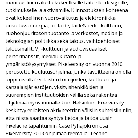
monipuolinen alusta kokeelliselle taiteelle, designille,
tutkimukselle ja aktivismille. Kiinnostuksen kohteena
ovat kokeellinen vuorovaikutus ja elektroniikka,
uusiutuva energia, biotaide, taide&tiede -kulttuuri,
ruohonjuuritason tuotanto ja verkostot, median ja
teknologian politiikka sekä talous, vaihtoehtoiset
talousmallit, VJ -kulttuuri ja audiovisuaaliset
performanssit, medialukutaito ja
ympäristökysymykset. Pixelversity on vuonna 2010
perustettu koulutusohjelma, jonka tavoitteena on olla
'oppimissilta' erilaisten toimijoiden, kulttuuri- ja
kansalaisjärjestöjen, yksityishenkilöiden ja
suurempien instituutioiden välillä sekä rakentaa
ohjelmaa myös muualle kuin Helsinkiin. Pixelversity
keskittyy erilaisten aktiviteettien välisiin suhteisiin niin,
että niistä saattaa syntyä tietoa ja taitoa uusin
Pixelache tapahtumiin. Case Pyhäjoki on osa
Pixelversity 2013 ohjelmaa teemalla 'Techno-