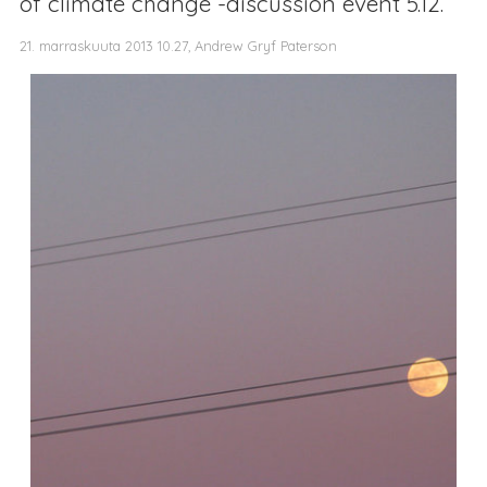
of climate change -discussion event 5.12.
21. marraskuuta 2013 10.27, Andrew Gryf Paterson