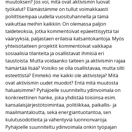
muutoksen? Jos voi, mitä ovat aktivismin luovat
työkalut? Elämästämme on tullut voimakkaasti
poliittisempaa uudella vuosituhannella ja tämä
vaikuttaa meihin kaikkiin. On olemassa paljon
taideteoksia, jotka kommentoivat epäeettisyyttä tai
vääryyksiä, paljastaen erilaisia katsantokantoja. Myös
yhteisötaiteen projektit kommentoivat vaikkapa
sosiaalisia tilanteita ja osallistavat ihmisiä eri
taustoista. Mutta voidaanko taiteen ja aktivismin rajaa
hämärtää lisää? Voisiko se olla osallistavaa, mutta silti
esteettistä? Emmekö me kaikki ole aktivisteja? Mitä
ovat aktivismin uudet muodot? Entä mitä muutosta
haluaisimme? Pyhäjoelle suunniteltu ydinvoimala on
konkreettinen hanke, joka yhdistää toisiinsa esim.
kansalaisjärjestötoimintaa, politiikkaa, paikallis- ja
maailmantaloutta, sekä energiantuotantoa, sen
kulutusodotteita ja vähentyviä luonnonvaroja.
Pyhäjoelle suunniteltu ydinvoimala onkin työpajan