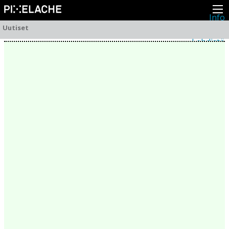
Info
Pikseliähkystä
Uutiset
Viimeisimmät uutiset
Lehdistö
Toiminta
Tapahtumat
Projektit
Festivaali
Residenssit
Ihmiset
Jäsenet
Network
Kollegat
Arkisto
Kaikki julkaisut
Festivaalit
Vuosittainen arkisto
2026
2025
2024
2023
2022
2021
2020
2019
2018