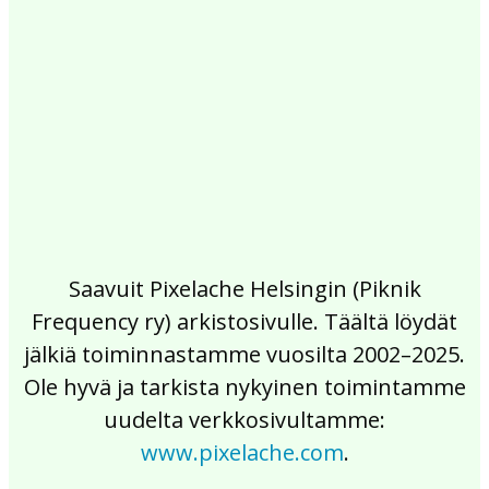
2017
2016
2015
2014
2013
2012
2011
2010
2009
2008
2007
2006
2005
2004
2003
2002
Saavuit Pixelache Helsingin (Piknik
Frequency ry) arkistosivulle. Täältä löydät
jälkiä toiminnastamme vuosilta 2002–2025.
Ole hyvä ja tarkista nykyinen toimintamme
uudelta verkkosivultamme:
www.pixelache.com
.