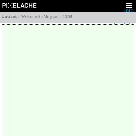
Info
Pikseliähkystä
Uutiset
:
Welcome to Megapolis2026!
Viimeisimmät uutiset
Lehdistö
Toiminta
Tapahtumat
Projektit
Festivaali
Residenssit
Ihmiset
Jäsenet
Network
Kollegat
Arkisto
Kaikki julkaisut
Festivaalit
Vuosittainen arkisto
2026
2025
2024
2023
2022
2021
2020
2019
2018