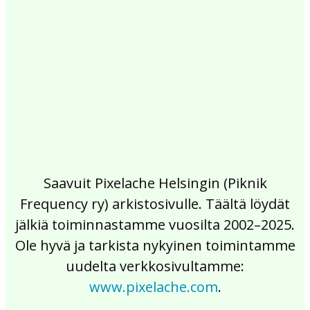
2017
2016
2015
2014
2013
2012
2011
2010
2009
2008
2007
2006
2005
2004
2003
2002
Saavuit Pixelache Helsingin (Piknik
Frequency ry) arkistosivulle. Täältä löydät
jälkiä toiminnastamme vuosilta 2002–2025.
Ole hyvä ja tarkista nykyinen toimintamme
uudelta verkkosivultamme:
www.pixelache.com
.