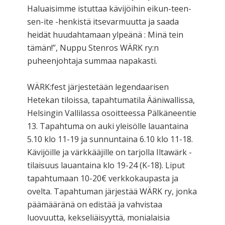
Haluaisimme istuttaa kävijöihin eikun-teen-
sen-ite -henkistä itsevarmuutta ja saada
heidät huudahtamaan ylpeänä : Minä tein
tämän!”, Nuppu Stenros WÄRK ry:n
puheenjohtaja summaa napakasti.
WÄRK:fest järjestetään legendaarisen
Hetekan tiloissa, tapahtumatila Ääniwallissa,
Helsingin Vallilassa osoitteessa Pälkäneentie
13. Tapahtuma on auki yleisölle lauantaina
5.10 klo 11-19 ja sunnuntaina 6.10 klo 11-18.
Kävijöille ja värkkääjille on tarjolla Iltawärk -
tilaisuus lauantaina klo 19-24 (K-18). Liput
tapahtumaan 10-20€ verkkokaupasta ja
ovelta. Tapahtuman järjestää WÄRK ry, jonka
päämääränä on edistää ja vahvistaa
luovuutta, kekseliäisyyttä, monialaisia