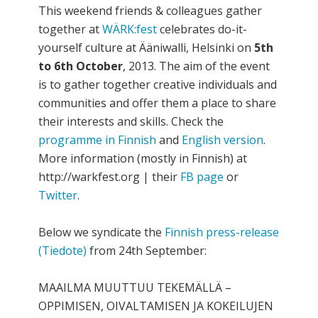
This weekend friends & colleagues gather
together at
WÄRK:fest
celebrates do-it-
yourself culture at Ääniwalli, Helsinki on
5th
to 6th October
, 2013. The aim of the event
is to gather together creative individuals and
communities and offer them a place to share
their interests and skills. Check the
programme in Finnish
and
English version
.
More information (mostly in Finnish) at
http://warkfest.org | their
FB page
or
Twitter
.
Below we syndicate the
Finnish press-release
(Tiedote)
from 24th September:
MAAILMA MUUTTUU TEKEMÄLLÄ –
OPPIMISEN, OIVALTAMISEN JA KOKEILUJEN