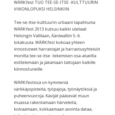
WÄRK:fest TUO TEE-SE-ITSE -KULTTUURIN
VIIKONLOPUKSI HELSINKIIN
Tee-se-itse-kulttuurin urbaani tapahtuma
WÄRK:fest 2013 kutsuu kaikki uteliaat
Helsingin Vallilaan, Ääniwalliin 5.-6.
lokakuuta. WÄRK:fest kokoaa yhteen
innostuneet harrastajat ja harrastusyhteisöt
monilta tee-se-itse -tekemisen osa-alueilta
esittelemään ja jakamaan taitojaan kaikille
kiinnostuneille.
WÄRK:festissä on kymmeniä
värkkäyspisteitä, työpajoja, työnäytöksiä ja
puheenvuoroja. Kävijät pääsevät muun
muassa rakentamaan härveleitä,
kolvaamaan, kokkaamaan avointa dataa,