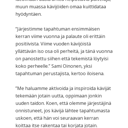
muun muassa kävijöiden omaa kuittidataa
hyödyntäen.
“Järjestimme tapahtuman ensimmäisen
kerran viime vuonna ja palaute oli erittäin
positiivista. Viime vuoden kävijöistä
yllättävän iso osa oli perheitä, ja tänä vuonna
on panostettu siihen että tekemistä löytyisi
koko perheelle.” Sami Oinonen, yksi
tapahtuman perustajista, kertoo iloisena.
”Me haluamme aktivoida ja inspiroida kävijät
tekemään jotain uutta, oppimaan jonkin
uuden taidon. Koen, että olemme järjestäjinä
onnistuneet, jos kävijä lähtee tapahtumasta
uskoen, että hän voi seuraavan kerran
koittaa itse rakentaa tai korjata jotain.