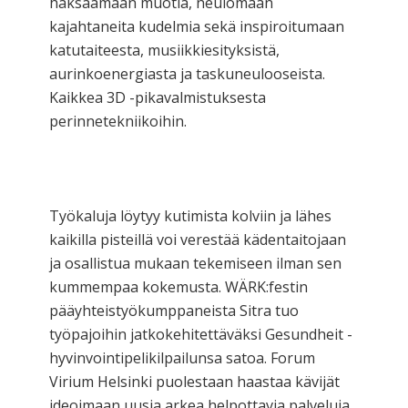
häksäämään muotia, neulomaan
kajahtaneita kudelmia sekä inspiroitumaan
katutaiteesta, musiikkiesityksistä,
aurinkoenergiasta ja taskuneulooseista.
Kaikkea 3D -pikavalmistuksesta
perinnetekniikoihin.
Työkaluja löytyy kutimista kolviin ja lähes
kaikilla pisteillä voi verestää kädentaitojaan
ja osallistua mukaan tekemiseen ilman sen
kummempaa kokemusta. WÄRK:festin
pääyhteistyökumppaneista Sitra tuo
työpajoihin jatkokehitettäväksi Gesundheit -
hyvinvointipelikilpailunsa satoa. Forum
Virium Helsinki puolestaan haastaa kävijät
ideoimaan uusia arkea helpottavia palveluja,