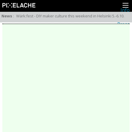
Info
About
News
:
Wärk:fest - DIY maker culture this weekend in Helsinki 5.-6.10.
Latest news
Press
Activities
Events
Projects
Festival
Residencies
People
Members
Network
Collaborators
Archive
All posts
Festivals
Yearly archive
2026
2025
2024
2023
2022
2021
2020
2019
2018