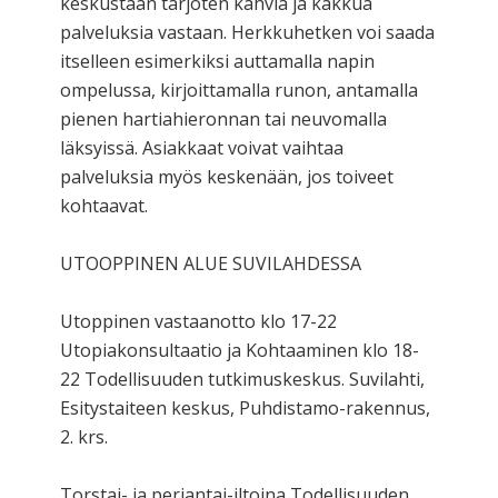
keskustaan tarjoten kahvia ja kakkua
palveluksia vastaan. Herkkuhetken voi saada
itselleen esimerkiksi auttamalla napin
ompelussa, kirjoittamalla runon, antamalla
pienen hartiahieronnan tai neuvomalla
läksyissä. Asiakkaat voivat vaihtaa
palveluksia myös keskenään, jos toiveet
kohtaavat.
UTOOPPINEN ALUE SUVILAHDESSA
Utoppinen vastaanotto klo 17-22
Utopiakonsultaatio ja Kohtaaminen klo 18-
22 Todellisuuden tutkimuskeskus. Suvilahti,
Esitystaiteen keskus, Puhdistamo-rakennus,
2. krs.
Torstai- ja perjantai-iltoina Todellisuuden