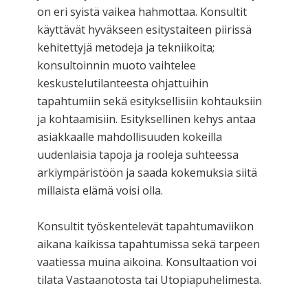
on eri syistä vaikea hahmottaa. Konsultit
käyttävät hyväkseen esitystaiteen piirissä
kehitettyjä metodeja ja tekniikoita;
konsultoinnin muoto vaihtelee
keskustelutilanteesta ohjattuihin
tapahtumiin sekä esityksellisiin kohtauksiin
ja kohtaamisiin. Esityksellinen kehys antaa
asiakkaalle mahdollisuuden kokeilla
uudenlaisia tapoja ja rooleja suhteessa
arkiympäristöön ja saada kokemuksia siitä
millaista elämä voisi olla.
Konsultit työskentelevät tapahtumaviikon
aikana kaikissa tapahtumissa sekä tarpeen
vaatiessa muina aikoina. Konsultaation voi
tilata Vastaanotosta tai Utopiapuhelimesta.