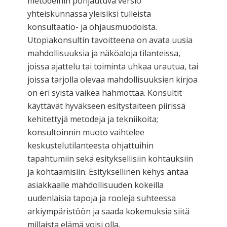
metodeihin pohjautuva versio
yhteiskunnassa yleisiksi tulleista
konsultaatio- ja ohjausmuodoista.
Utopiakonsultin tavoitteena on avata uusia
mahdollisuuksia ja näköaloja tilanteissa,
joissa ajattelu tai toiminta uhkaa urautua, tai
joissa tarjolla olevaa mahdollisuuksien kirjoa
on eri syistä vaikea hahmottaa. Konsultit
käyttävät hyväkseen esitystaiteen piirissä
kehitettyjä metodeja ja tekniikoita;
konsultoinnin muoto vaihtelee
keskustelutilanteesta ohjattuihin
tapahtumiin sekä esityksellisiin kohtauksiin
ja kohtaamisiin. Esityksellinen kehys antaa
asiakkaalle mahdollisuuden kokeilla
uudenlaisia tapoja ja rooleja suhteessa
arkiympäristöön ja saada kokemuksia siitä
millaista elämä voisi olla.