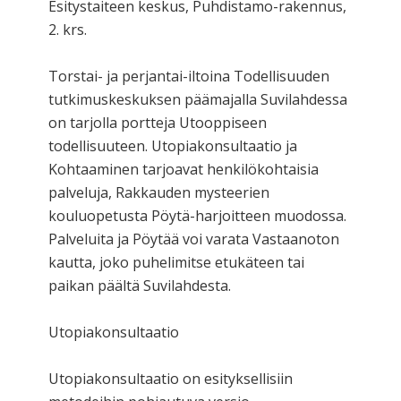
Esitystaiteen keskus, Puhdistamo-rakennus,
2. krs.
Torstai- ja perjantai-iltoina Todellisuuden
tutkimuskeskuksen päämajalla Suvilahdessa
on tarjolla portteja Utooppiseen
todellisuuteen. Utopiakonsultaatio ja
Kohtaaminen tarjoavat henkilökohtaisia
palveluja, Rakkauden mysteerien
kouluopetusta Pöytä-harjoitteen muodossa.
Palveluita ja Pöytää voi varata Vastaanoton
kautta, joko puhelimitse etukäteen tai
paikan päältä Suvilahdesta.
Utopiakonsultaatio
Utopiakonsultaatio on esityksellisiin