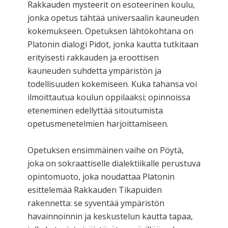
Rakkauden mysteerit on esoteerinen koulu,
jonka opetus tähtää universaalin kauneuden
kokemukseen. Opetuksen lähtökohtana on
Platonin dialogi Pidot, jonka kautta tutkitaan
erityisesti rakkauden ja eroottisen
kauneuden suhdetta ympäristön ja
todellisuuden kokemiseen. Kuka tahansa voi
ilmoittautua koulun oppilaaksi; opinnoissa
eteneminen edellyttää sitoutumista
opetusmenetelmien harjoittamiseen.
Opetuksen ensimmäinen vaihe on Pöytä,
joka on sokraattiselle dialektiikalle perustuva
opintomuoto, joka noudattaa Platonin
esittelemää Rakkauden Tikapuiden
rakennetta: se syventää ympäristön
havainnoinnin ja keskustelun kautta tapaa,