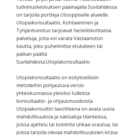
tutkimuskeskuksen päämajalla Suvilahdessa
on tarjolla portteja Utooppiselle alueelle.
Utopiakonsultaatio, Kohtaaminen ja
Tyhjäntoimitus tarjoavat henkilökohtaisia
palveluja, joita voi varata Vastaanoton
kautta, joko puhelimitse etukäteen tai
paikan päältä
Suvilahdesta.Utopiakonsultaatio
Utopiakonsultaatio on esityksellisiin
metodeihin pohjautuva versio
yhteiskunnassa yleisiksi tulleista
konsultaatio- ja ohjausmuodoista.
Utopiakonsultin tavoitteena on avata uusia
mahdollisuuksia ja näköaloja tilanteissa,
joissa ajattelu tai toiminta uhkaa urautua, tai
joissa tarjolla olevaa mahdollisuuksien kirjoa