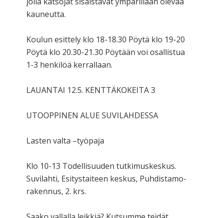
jolla katsojat sisäistävät ympärillään olevaa
kauneutta.
Koulun esittely klo 18-18.30 Pöytä klo 19-20
Pöytä klo 20.30-21.30 Pöytään voi osallistua
1-3 henkilöä kerrallaan.
LAUANTAI 12.5. KENTTÄKOKEITA 3
UTOOPPINEN ALUE SUVILAHDESSA
Lasten valta –työpaja
Klo 10-13 Todellisuuden tutkimuskeskus.
Suvilahti, Esitystaiteen keskus, Puhdistamo-
rakennus, 2. krs.
Saako vallalla leikkiä? Kutsumme teidät,