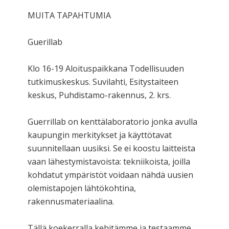
MUITA TAPAHTUMIA
Guerillab
Klo 16-19 Aloituspaikkana Todellisuuden
tutkimuskeskus. Suvilahti, Esitystaiteen
keskus, Puhdistamo-rakennus, 2. krs.
Guerrillab on kenttälaboratorio jonka avulla
kaupungin merkitykset ja käyttötavat
suunnitellaan uusiksi. Se ei koostu laitteista
vaan lähestymistavoista: tekniikoista, joilla
kohdatut ympäristöt voidaan nähdä uusien
olemistapojen lähtökohtina,
rakennusmateriaalina.
Tällä koekerralla kehitämme ja testaamme