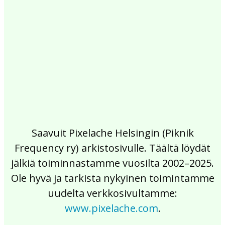
2017
2016
2015
2014
2013
2012
2011
2010
2009
2008
2007
2006
2005
2004
2003
2002
Saavuit Pixelache Helsingin (Piknik
Frequency ry) arkistosivulle. Täältä löydät
jälkiä toiminnastamme vuosilta 2002–2025.
Ole hyvä ja tarkista nykyinen toimintamme
uudelta verkkosivultamme:
www.pixelache.com
.