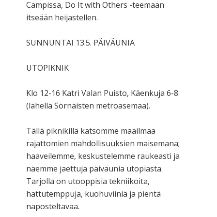
Campissa, Do It with Others -teemaan
itseään heijastellen.
SUNNUNTAI 13.5. PÄIVÄUNIA
UTOPIKNIK
Klo 12-16 Katri Valan Puisto, Käenkuja 6-8
(lähellä Sörnäisten metroasemaa).
Tällä piknikillä katsomme maailmaa
rajattomien mahdollisuuksien maisemana;
haaveilemme, keskustelemme raukeasti ja
näemme jaettuja päiväunia utopiasta.
Tarjolla on utooppisia tekniikoita,
hattutemppuja, kuohuviiniä ja pientä
naposteltavaa.