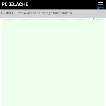
Info
Pikseliähkystä
Uutiset
:
Utopia läpäisee Helsingin toukokuussa
Viimeisimmät uutiset
Lehdistö
Toiminta
Tapahtumat
Projektit
Festivaali
Residenssit
Ihmiset
Jäsenet
Network
Kollegat
Arkisto
Kaikki julkaisut
Festivaalit
Vuosittainen arkisto
2026
2025
2024
2023
2022
2021
2020
2019
2018