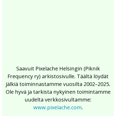
2017
2016
2015
2014
2013
2012
2011
2010
2009
2008
2007
2006
2005
2004
2003
2002
Saavuit Pixelache Helsingin (Piknik
Frequency ry) arkistosivulle. Täältä löydät
jälkiä toiminnastamme vuosilta 2002–2025.
Ole hyvä ja tarkista nykyinen toimintamme
uudelta verkkosivultamme:
www.pixelache.com
.