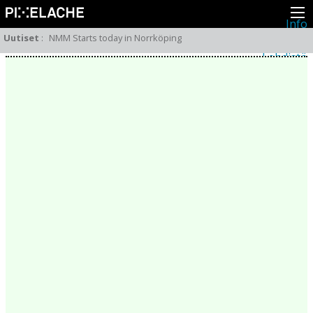
Info
Pikseliähkystä
Uutiset
:
NMM Starts today in Norrköping
Viimeisimmät uutiset
Lehdistö
Toiminta
Tapahtumat
Projektit
Festivaali
Residenssit
Ihmiset
Jäsenet
Network
Kollegat
Arkisto
Kaikki julkaisut
Festivaalit
Vuosittainen arkisto
2026
2025
2024
2023
2022
2021
2020
2019
2018