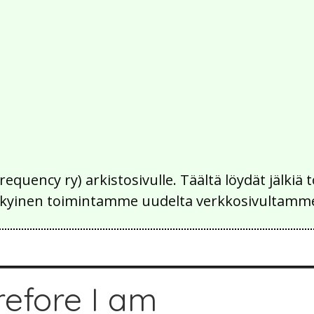
Frequency ry) arkistosivulle. Täältä löydät jälk
 nykyinen toimintamme uudelta verkkosivultamm
refore I am