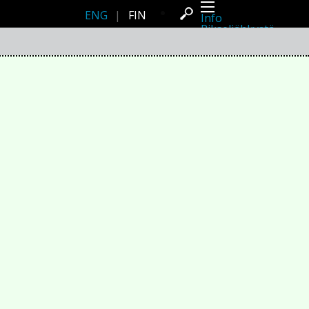
ENG
|
FIN
Info
Pikseliähkystä
Viimeisimmät uutiset
Lehdistö
Toiminta
Tapahtumat
Projektit
Festivaali
Residenssit
Ihmiset
Jäsenet
Network
Kollegat
Arkisto
Kaikki julkaisut
Festivaalit
Vuosittainen arkisto
2026
2025
2024
2023
2022
2021
2020
2019
2018
2017