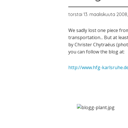
torstai 13. maaliskuuta 2008
We sadly lost one piece fro
transportation... But at leas
by Christer Chytraéus (photo
you can follow the blog at:
http://www.hfg-karlsruhe.de