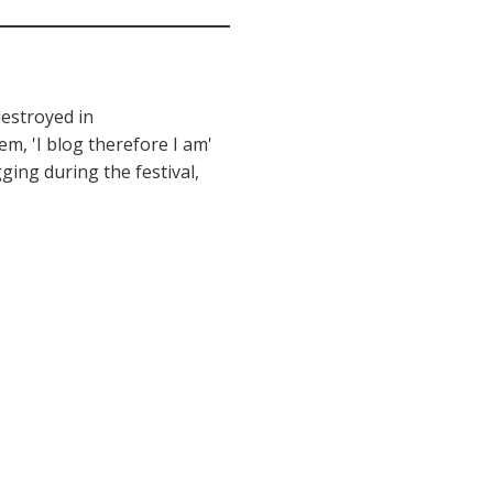
destroyed in
em, '
I blog therefore I am'
ging during the festival,