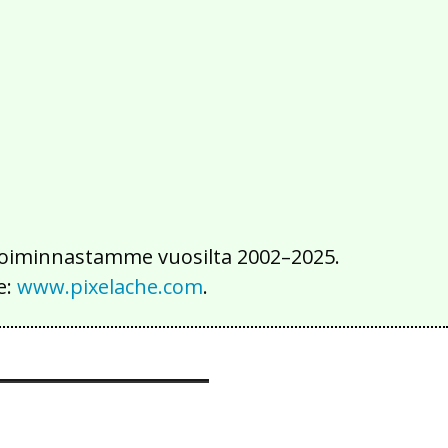
2016
2015
2014
2013
2012
2011
2010
2009
2008
2007
2006
2005
2004
2003
2002
iä toiminnastamme vuosilta 2002–2025.
e:
www.pixelache.com
.