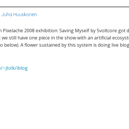
,
Juha Huuskonen
m Pixelache 2008 exhibition: Saving Myself by 5voltcore got 
t we still have one piece in the show with an artificial ecosyst
 below). A flower sustained by this system is doing live blog
/~jtolk/iblog