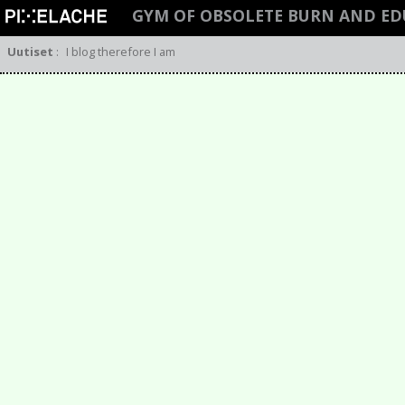
GYM OF OBSOLETE BURN AND E
Uutiset
:
I blog therefore I am