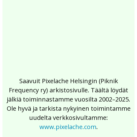
2017
2016
2015
2014
2013
2012
2011
2010
2009
2008
2007
2006
2005
2004
2003
2002
Saavuit Pixelache Helsingin (Piknik
Frequency ry) arkistosivulle. Täältä löydät
jälkiä toiminnastamme vuosilta 2002–2025.
Ole hyvä ja tarkista nykyinen toimintamme
uudelta verkkosivultamme:
www.pixelache.com
.