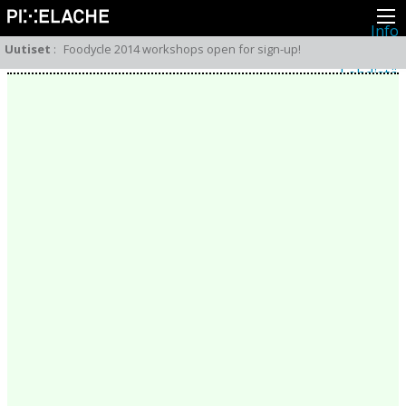
Info
Pikseliähkystä
Uutiset
:
Foodycle 2014 workshops open for sign-up!
Viimeisimmät uutiset
Lehdistö
Toiminta
Tapahtumat
Projektit
Festivaali
Residenssit
Ihmiset
Jäsenet
Network
Kollegat
Arkisto
Kaikki julkaisut
Festivaalit
Vuosittainen arkisto
2026
2025
2024
2023
2022
2021
2020
2019
2018