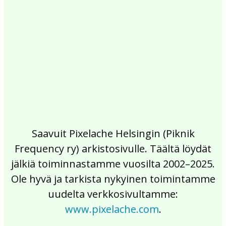
2017
2016
2015
2014
2013
2012
2011
2010
2009
2008
2007
2006
2005
2004
2003
2002
Saavuit Pixelache Helsingin (Piknik
Frequency ry) arkistosivulle. Täältä löydät
jälkiä toiminnastamme vuosilta 2002–2025.
Ole hyvä ja tarkista nykyinen toimintamme
uudelta verkkosivultamme:
www.pixelache.com
.