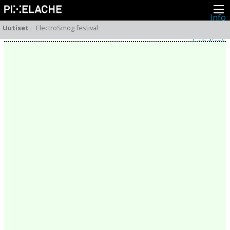
Info
Pikseliähkystä
Uutiset
:
ElectroSmog festival
Viimeisimmät uutiset
Lehdistö
Toiminta
Tapahtumat
Projektit
Festivaali
Residenssit
Ihmiset
Jäsenet
Network
Kollegat
Arkisto
Kaikki julkaisut
Festivaalit
Vuosittainen arkisto
2026
2025
2024
2023
2022
2021
2020
2019
2018