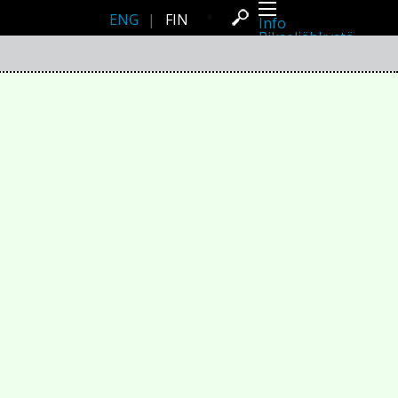
ENG
|
FIN
Info
Pikseliähkystä
Viimeisimmät uutiset
Lehdistö
Toiminta
Tapahtumat
Projektit
Festivaali
Residenssit
Ihmiset
Jäsenet
Network
Kollegat
Arkisto
Kaikki julkaisut
Festivaalit
Vuosittainen arkisto
2026
2025
2024
2023
2022
2021
2020
2019
2018
2017