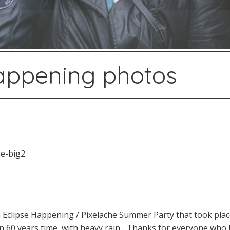
appening photos
Eclipse Happening / Pixelache Summer Party that took place
in 60 years time, with heavy rain... Thanks for everyone who 