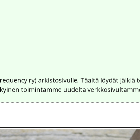
Frequency ry) arkistosivulle. Täältä löydät jälk
 nykyinen toimintamme uudelta verkkosivultamm