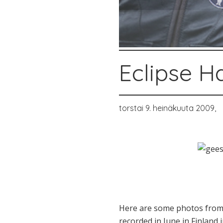
Eclipse H
torstai 9. heinäkuuta 2009,
Here are some photos from 
recorded in June in Finland 